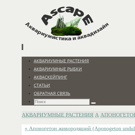
Перейти
к
содержимому
Перейти
АКВАРИУМНЫЕ РАСТЕНИЯ
к
АКВАРИУМНЫЕ РЫБКИ
содержимому
АКВАСКЕЙПИНГ
СТАТЬИ
ОБРАТНАЯ СВЯЗЬ
Что
Поиск
искать:
ГЛАВНАЯ
АКВАРИУМНЫЕ РАСТЕНИЯ
А
АПОНОГЕТО
« Апоногетон живородящий (Aponogeton undul