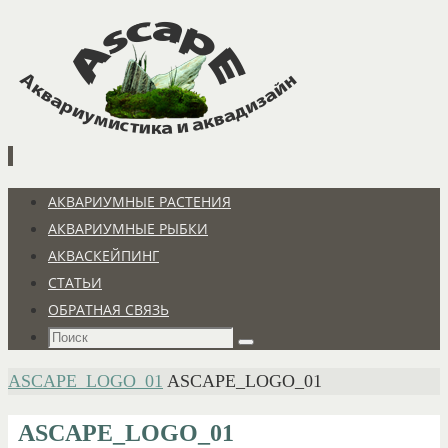
Перейти
к
содержимому
Перейти
АКВАРИУМНЫЕ РАСТЕНИЯ
к
АКВАРИУМНЫЕ РЫБКИ
содержимому
АКВАСКЕЙПИНГ
СТАТЬИ
ОБРАТНАЯ СВЯЗЬ
Что
Поиск
искать:
ГЛАВНАЯ
ASCAPE_LOGO_01
ASCAPE_LOGO_01
ASCAPE_LOGO_01