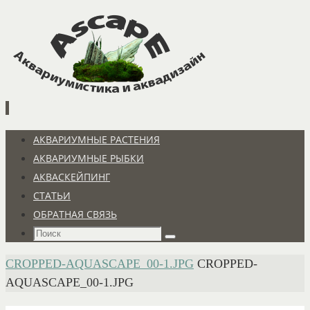
Перейти
к
содержимому
Перейти
АКВАРИУМНЫЕ РАСТЕНИЯ
к
АКВАРИУМНЫЕ РЫБКИ
содержимому
АКВАСКЕЙПИНГ
СТАТЬИ
ОБРАТНАЯ СВЯЗЬ
Что
Поиск
искать:
ГЛАВНАЯ
CROPPED-AQUASCAPE_00-1.JPG
CROPPED-
AQUASCAPE_00-1.JPG