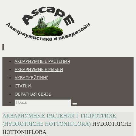
Перейти
к
содержимому
Перейти
АКВАРИУМНЫЕ РАСТЕНИЯ
к
АКВАРИУМНЫЕ РЫБКИ
содержимому
АКВАСКЕЙПИНГ
СТАТЬИ
ОБРАТНАЯ СВЯЗЬ
Что
Поиск
искать:
ГЛАВНАЯ
АКВАРИУМНЫЕ РАСТЕНИЯ
Г
ГИДРОТРИХЕ
(HYDROTRICHE HOTTONIIFLORA)
HYDROTRICHE
HOTTONIIFLORA