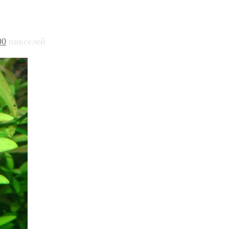
00
пикселей