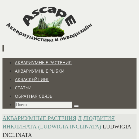
Перейти
к
содержимому
Перейти
АКВАРИУМНЫЕ РАСТЕНИЯ
к
АКВАРИУМНЫЕ РЫБКИ
содержимому
АКВАСКЕЙПИНГ
СТАТЬИ
ОБРАТНАЯ СВЯЗЬ
Что
Поиск
искать:
ГЛАВНАЯ
АКВАРИУМНЫЕ РАСТЕНИЯ
Л
ЛЮДВИГИЯ
ИНКЛИНАТА (LUDWIGIA INCLINATA)
LUDWIGIA
INCLINATA