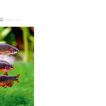
42
пикселей