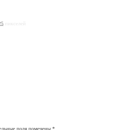
25
пикселей
ельные поля помечены
*