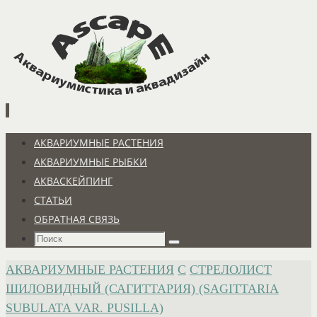
Перейти
к
содержимому
Перейти
АКВАРИУМНЫЕ РАСТЕНИЯ
к
АКВАРИУМНЫЕ РЫБКИ
содержимому
АКВАСКЕЙПИНГ
СТАТЬИ
ОБРАТНАЯ СВЯЗЬ
Что
Поиск
искать:
ГЛАВНАЯ
АКВАРИУМНЫЕ РАСТЕНИЯ
С
СТРЕЛОЛИСТ
ШИЛОВИДНЫЙ (САГИТТАРИЯ) (SAGITTARIA
SUBULATA VAR. PUSILLA)