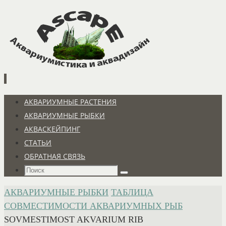
Перейти
к
содержимому
Перейти
АКВАРИУМНЫЕ РАСТЕНИЯ
к
АКВАРИУМНЫЕ РЫБКИ
содержимому
АКВАСКЕЙПИНГ
СТАТЬИ
ОБРАТНАЯ СВЯЗЬ
Что
Поиск
искать:
ГЛАВНАЯ
АКВАРИУМНЫЕ РЫБКИ
ТАБЛИЦА
СОВМЕСТИМОСТИ АКВАРИУМНЫХ РЫБ
SOVMESTIMOST AKVARIUM RIB