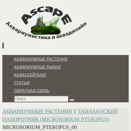
Перейти
к
содержимому
Перейти
АКВАРИУМНЫЕ РАСТЕНИЯ
к
АКВАРИУМНЫЕ РЫБКИ
содержимому
АКВАСКЕЙПИНГ
СТАТЬИ
ОБРАТНАЯ СВЯЗЬ
Что
Поиск
искать:
ГЛАВНАЯ
АКВАРИУМНЫЕ РАСТЕНИЯ
Т
ТАИЛАНДСКИЙ
ПАПОРОТНИК (MICROSORIUM PTEROPUS)
MICROSORIUM_PTEROPUS_00