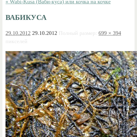
« Wabi-Kusa (Ваби-куса) или кочка на кочке
ВАБИКУСА
29.10.2012
29.10.2012
Полный размер:
699 × 394
пикселей