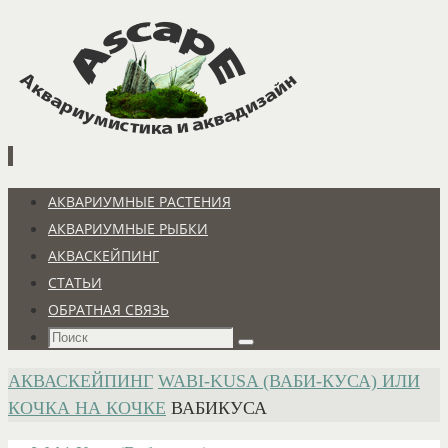
Перейти
к
содержимому
Перейти
АКВАРИУМНЫЕ РАСТЕНИЯ
к
АКВАРИУМНЫЕ РЫБКИ
содержимому
АКВАСКЕЙПИНГ
СТАТЬИ
ОБРАТНАЯ СВЯЗЬ
Что
Поиск
искать:
ГЛАВНАЯ
АКВАСКЕЙПИНГ
WABI-KUSA (ВАБИ-КУСА) ИЛИ
КОЧКА НА КОЧКЕ
ВАБИКУСА