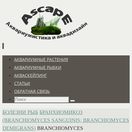
Перейти
к
содержимому
Перейти
АКВАРИУМНЫЕ РАСТЕНИЯ
к
АКВАРИУМНЫЕ РЫБКИ
содержимому
АКВАСКЕЙПИНГ
СТАТЬИ
ОБРАТНАЯ СВЯЗЬ
Что
Поиск
искать:
ГЛАВНАЯ
БОЛЕЗНИ РЫБ
БРАНХИОМИКОЗ
(BRANCHIOMYCES SANGUINIS; BRANCHIOMYCES
DEMIGRANS)
BRANCHIOMYCES