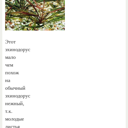
Этот
эхинодорус
мало
чем
похож
на
обычный
эхинодорус
нежный,
т.к.
молодые
листья