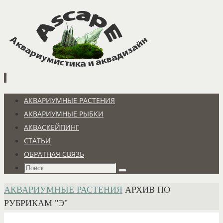
Перейти
к
содержимому
Перейти
АКВАРИУМНЫЕ РАСТЕНИЯ
к
АКВАРИУМНЫЕ РЫБКИ
содержимому
АКВАСКЕЙПИНГ
СТАТЬИ
ОБРАТНАЯ СВЯЗЬ
Что
Поиск
искать:
ГЛАВНАЯ
АКВАРИУМНЫЕ РАСТЕНИЯ
АРХИВ ПО
РУБРИКАМ "Э"