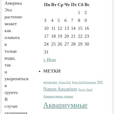
Америка
Пн
Вт
Ср
Чт
Пт
Сб
Вс
Это
1
2
растение
3
4
5
6
7
8
9
может
10
11
12
13
14
15
16
как
17
18
19
20
21
22
23
плавать
24
25
26
27
28
29
30
в
толще
31
воды,
« Июн
так
МЕТКИ
и
укореняться
aquascape
DIY
Aqua Soil
Aqua Soil Amazonia
в
Nature Aquarium
Power Sand
грунте.
Аквариумные лампы
В
Аквариумные
случае
укоренения