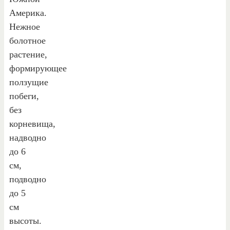
Америка.
Нежное
болотное
растение,
формирующее
ползущие
побеги,
без
корневища,
надводно
до 6
см,
подводно
до 5
см
высоты.