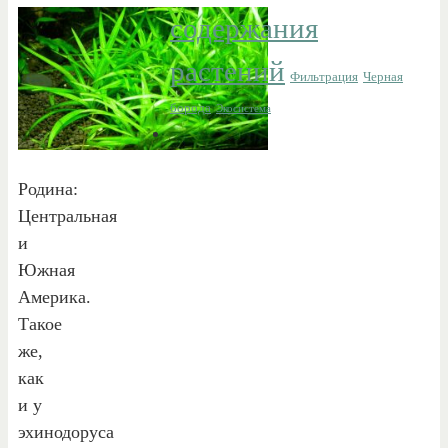
содержания
растений
Фильтрация
Черная
борода
Экосистема
Родина:
Центральная
и
Южная
Америка.
Такое
же,
как
и у
эхинодоруса