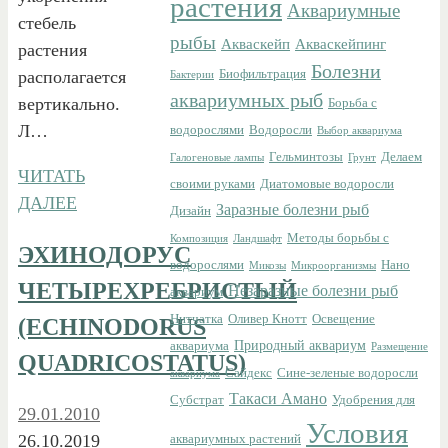
растения
Аквариумные
стебель
рыбы
Акваскейп
Акваскейпинг
растения
Болезни
располагается
Биофильтрация
Бактерии
аквариумных рыб
вертикально.
Борьба с
Л…
водорослями
Водоросли
Выбор аквариума
Гельминтозы
Делаем
Галогеновые лампы
Грунт
ЧИТАТЬ
своими руками
Диатомовые водоросли
ДАЛЕЕ
Заразные болезни рыб
Дизайн
Методы борьбы с
Композиция
Ландшафт
ЭХИНОДОРУС
водорослями
Нано
Микозы
Микроорганизмы
ЧЕТЫРЕХРЕБРИСТЫЙ
Незаразные болезни рыб
аквариум
Нитчатка
Оливер Кнотт
Освещение
(ECHINODORUS
Природный аквариум
аквариума
Размещение
QUADRICOSTATUS)
Сайдекс
Сине-зеленые водоросли
аквариума
Такаси Амано
Субстрат
Удобрения для
29.01.2010
Условия
26.10.2019
аквариумных растений