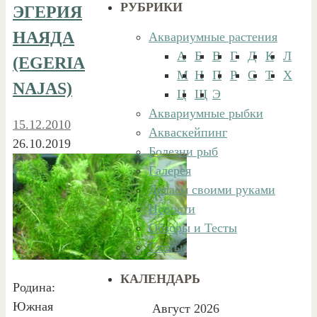
РУБРИКИ
ЭГЕРИЯ
НАЯДА
Аквариумные растения
А
Б
В
Г
Д
К
Л
(EGERIA
М
Н
П
Р
С
Т
Х
NAJAS)
Ц
Щ
Э
Аквариумные рыбки
15.12.2010
Акваскейпинг
26.10.2019
Болезни рыб
Галерея
Делаем своими руками
Новости
Обзоры и Тесты
Статьи
КАЛЕНДАРЬ
Родина:
Южная
Август 2026