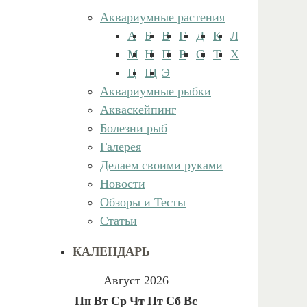
Аквариумные растения
А
Б
В
Г
Д
К
Л
М
Н
П
Р
С
Т
Х
Ц
Щ
Э
Аквариумные рыбки
Акваскейпинг
Болезни рыб
Галерея
Делаем своими руками
Новости
Обзоры и Тесты
Статьи
КАЛЕНДАРЬ
Август 2026
Пн
Вт
Ср
Чт
Пт
Сб
Вс