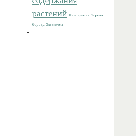
содержания
растений
Фильтрация
Черная
борода
Экосистема