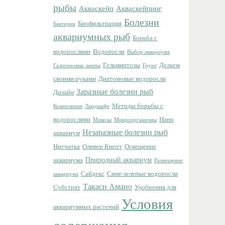
рыбы
Акваскейп
Акваскейпинг
Болезни
Биофильтрация
Бактерии
аквариумных рыб
Борьба с
водорослями
Водоросли
Выбор аквариума
Гельминтозы
Делаем
Галогеновые лампы
Грунт
своими руками
Диатомовые водоросли
Заразные болезни рыб
Дизайн
Методы борьбы с
Композиция
Ландшафт
водорослями
Нано
Микозы
Микроорганизмы
Незаразные болезни рыб
аквариум
Нитчатка
Оливер Кнотт
Освещение
Природный аквариум
аквариума
Размещение
Сайдекс
Сине-зеленые водоросли
аквариума
Такаси Амано
Субстрат
Удобрения для
Условия
аквариумных растений