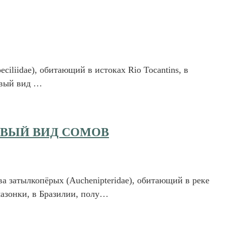
ciliidae), обитающий в истоках Rio Tocantins, в
Новый вид …
ОВЫЙ ВИД СОМОВ
ва затылкопёрых (Auchenipteridae), обитающий в реке
азонки, в Бразилии, полу…