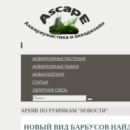
Перейти
к
содержимому
Перейти
АКВАРИУМНЫЕ РАСТЕНИЯ
к
АКВАРИУМНЫЕ РЫБКИ
содержимому
АКВАСКЕЙПИНГ
СТАТЬИ
ОБРАТНАЯ СВЯЗЬ
Что
Поиск
искать:
ГЛАВНАЯ
АРХИВ ПО РУБРИКАМ "НОВОСТИ"
НОВЫЙ ВИД БАРБУСОВ НАЙД