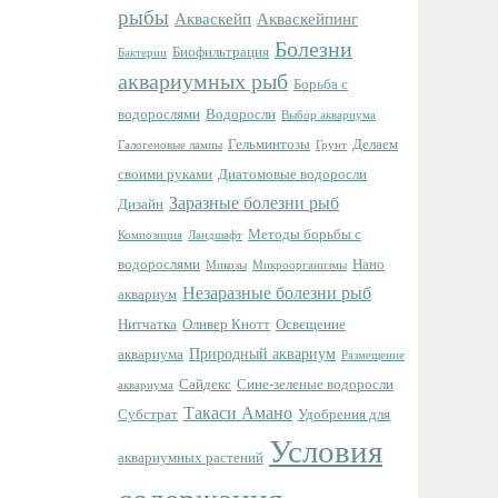
рыбы
Акваскейп
Акваскейпинг
Болезни
Биофильтрация
Бактерии
аквариумных рыб
Борьба с
водорослями
Водоросли
Выбор аквариума
Гельминтозы
Делаем
Галогеновые лампы
Грунт
своими руками
Диатомовые водоросли
Заразные болезни рыб
Дизайн
Методы борьбы с
Композиция
Ландшафт
водорослями
Нано
Микозы
Микроорганизмы
Незаразные болезни рыб
аквариум
Нитчатка
Оливер Кнотт
Освещение
Природный аквариум
аквариума
Размещение
Сайдекс
Сине-зеленые водоросли
аквариума
Такаси Амано
Субстрат
Удобрения для
Условия
аквариумных растений