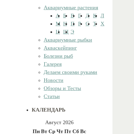
Аквариумные растения
А
Б
В
Г
Д
К
Л
М
Н
П
Р
С
Т
Х
Ц
Щ
Э
Аквариумные рыбки
Акваскейпинг
Болезни рыб
Галерея
Делаем своими руками
Новости
Обзоры и Тесты
Статьи
КАЛЕНДАРЬ
Август 2026
Пн
Вт
Ср
Чт
Пт
Сб
Вс