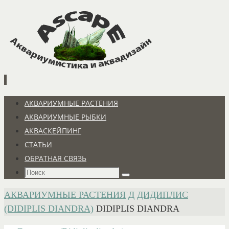
Перейти
к
содержимому
Перейти
АКВАРИУМНЫЕ РАСТЕНИЯ
к
АКВАРИУМНЫЕ РЫБКИ
содержимому
АКВАСКЕЙПИНГ
СТАТЬИ
ОБРАТНАЯ СВЯЗЬ
Что
Поиск
искать:
ГЛАВНАЯ
АКВАРИУМНЫЕ РАСТЕНИЯ
Д
ДИДИПЛИС
(DIDIPLIS DIANDRA)
DIDIPLIS DIANDRA