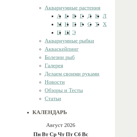
Аквариумные растения
А
Б
В
Г
Д
К
Л
М
Н
П
Р
С
Т
Х
Ц
Щ
Э
Аквариумные рыбки
Акваскейпинг
Болезни рыб
Галерея
Делаем своими руками
Новости
Обзоры и Тесты
Статьи
КАЛЕНДАРЬ
Август 2026
Пн
Вт
Ср
Чт
Пт
Сб
Вс