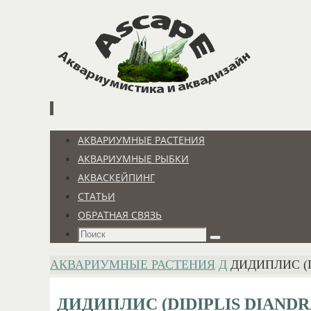
Перейти
к
содержимому
Перейти
АКВАРИУМНЫЕ РАСТЕНИЯ
к
АКВАРИУМНЫЕ РЫБКИ
содержимому
АКВАСКЕЙПИНГ
СТАТЬИ
ОБРАТНАЯ СВЯЗЬ
Что
Поиск
искать:
ГЛАВНАЯ
АКВАРИУМНЫЕ РАСТЕНИЯ
Д
ДИДИПЛИС (D
ДИДИПЛИС (DIDIPLIS DIANDR