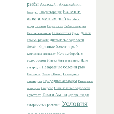
рыбы
Акваскейп
Акваскейпинг
Болезни
Биофильтрация
Бактерии
аквариумных рыб
Борьба с
водорослями
Водоросли
Выбор аквариума
Гельминтозы
Делаем
Галогеновые лампы
Грунт
своими руками
Диатомовые водоросли
Заразные болезни рыб
Дизайн
Методы борьбы с
Композиция
Ландшафт
водорослями
Нано
Микозы
Микроорганизмы
Незаразные болезни рыб
аквариум
Нитчатка
Оливер Кнотт
Освещение
Природный аквариум
аквариума
Размещение
Сайдекс
Сине-зеленые водоросли
аквариума
Такаси Амано
Субстрат
Удобрения для
Условия
аквариумных растений