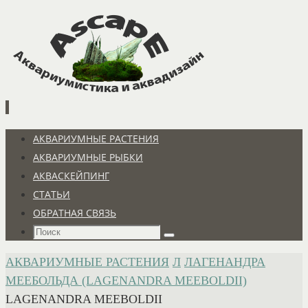
Перейти
к
содержимому
Перейти
АКВАРИУМНЫЕ РАСТЕНИЯ
к
АКВАРИУМНЫЕ РЫБКИ
содержимому
АКВАСКЕЙПИНГ
СТАТЬИ
ОБРАТНАЯ СВЯЗЬ
Что
Поиск
искать:
ГЛАВНАЯ
АКВАРИУМНЫЕ РАСТЕНИЯ
Л
ЛАГЕНАНДРА
МЕЕБОЛЬДА (LAGENANDRA MEEBOLDII)
LAGENANDRA MEEBOLDII