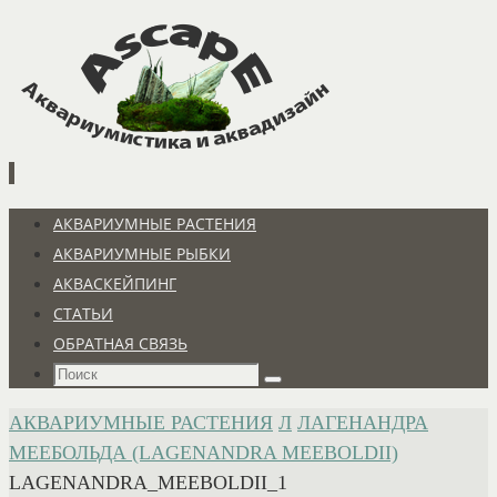
Перейти
к
содержимому
Перейти
АКВАРИУМНЫЕ РАСТЕНИЯ
к
АКВАРИУМНЫЕ РЫБКИ
содержимому
АКВАСКЕЙПИНГ
СТАТЬИ
ОБРАТНАЯ СВЯЗЬ
Что
Поиск
искать:
ГЛАВНАЯ
АКВАРИУМНЫЕ РАСТЕНИЯ
Л
ЛАГЕНАНДРА
МЕЕБОЛЬДА (LAGENANDRA MEEBOLDII)
LAGENANDRA_MEEBOLDII_1