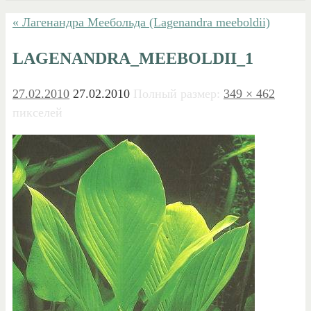
« Лагенандра Меебольда (Lagenandra meeboldii)
LAGENANDRA_MEEBOLDII_1
27.02.2010
27.02.2010
Полный размер:
349 × 462
пикселей