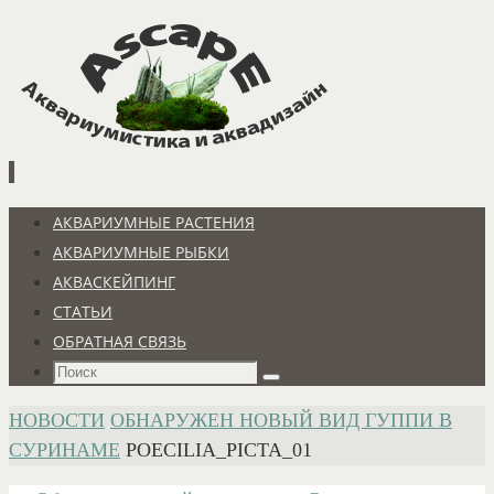
Перейти
к
содержимому
Перейти
АКВАРИУМНЫЕ РАСТЕНИЯ
к
АКВАРИУМНЫЕ РЫБКИ
содержимому
АКВАСКЕЙПИНГ
СТАТЬИ
ОБРАТНАЯ СВЯЗЬ
Что
Поиск
искать:
ГЛАВНАЯ
НОВОСТИ
ОБНАРУЖЕН НОВЫЙ ВИД ГУППИ В
СУРИНАМЕ
POECILIA_PICTA_01