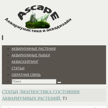
Перейти
к
содержимому
Перейти
АКВАРИУМНЫЕ РАСТЕНИЯ
к
АКВАРИУМНЫЕ РЫБКИ
содержимому
АКВАСКЕЙПИНГ
СТАТЬИ
ОБРАТНАЯ СВЯЗЬ
Что
Поиск
искать:
ГЛАВНАЯ
СТАТЬИ
ДИАГНОСТИКА СОСТОЯНИЯ
АКВАРИУМНЫХ РАСТЕНИЙ.
T1