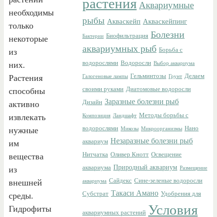
растения
Аквариумные
необходимы
рыбы
Акваскейп
Акваскейпинг
только
Болезни
Биофильтрация
Бактерии
некоторые
аквариумных рыб
Борьба с
из
водорослями
Водоросли
них.
Выбор аквариума
Гельминтозы
Делаем
Растения
Галогеновые лампы
Грунт
своими руками
Диатомовые водоросли
способны
Заразные болезни рыб
Дизайн
активно
Методы борьбы с
извлекать
Композиция
Ландшафт
водорослями
Нано
нужные
Микозы
Микроорганизмы
Незаразные болезни рыб
аквариум
им
Нитчатка
Оливер Кнотт
Освещение
вещества
Природный аквариум
аквариума
из
Размещение
Сайдекс
Сине-зеленые водоросли
внешней
аквариума
Такаси Амано
Субстрат
Удобрения для
среды.
Условия
Гидрофиты
аквариумных растений