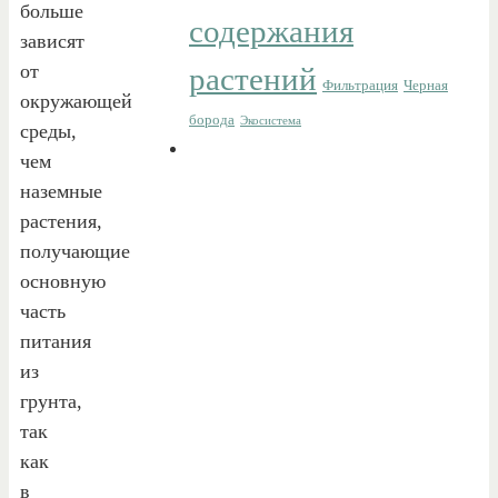
больше
содержания
зависят
от
растений
Фильтрация
Черная
окружающей
борода
Экосистема
среды,
чем
наземные
растения,
получающие
основную
часть
питания
из
грунта,
так
как
в