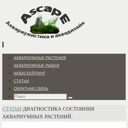
Перейти
к
содержимому
Перейти
АКВАРИУМНЫЕ РАСТЕНИЯ
к
АКВАРИУМНЫЕ РЫБКИ
содержимому
АКВАСКЕЙПИНГ
СТАТЬИ
ОБРАТНАЯ СВЯЗЬ
Что
Поиск
искать:
ГЛАВНАЯ
СТАТЬИ
ДИАГНОСТИКА СОСТОЯНИЯ
АКВАРИУМНЫХ РАСТЕНИЙ.