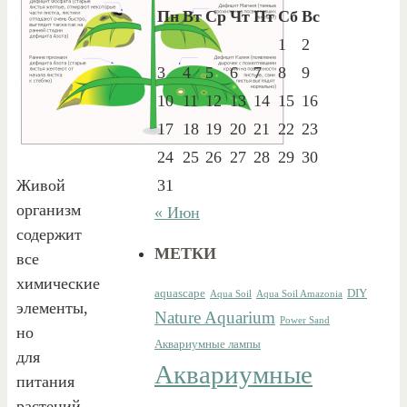
Пн
Вт
Ср
Чт
Пт
Сб
Вс
1
2
3
4
5
6
7
8
9
10
11
12
13
14
15
16
17
18
19
20
21
22
23
24
25
26
27
28
29
30
Живой
31
организм
« Июн
содержит
МЕТКИ
все
химические
aquascape
DIY
Aqua Soil
Aqua Soil Amazonia
элементы,
Nature Aquarium
Power Sand
но
Аквариумные лампы
для
Аквариумные
питания
растений