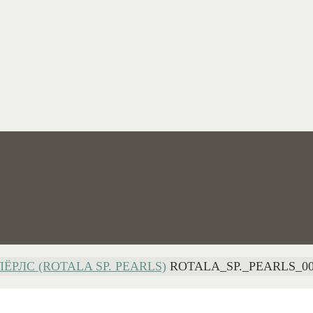
ПЁРЛС (ROTALA SP. PEARLS)
ROTALA_SP._PEARLS_0