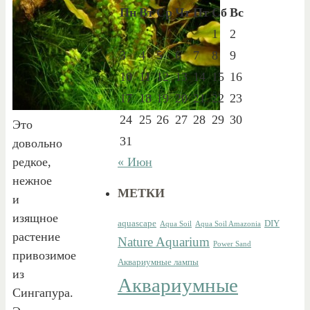
Пн
Вт
Ср
Чт
Пт
Сб
Вс
1
2
3
4
5
6
7
8
9
10
11
12
13
14
15
16
17
18
19
20
21
22
23
24
25
26
27
28
29
30
Это
31
довольно
редкое,
« Июн
нежное
МЕТКИ
и
изящное
aquascape
DIY
Aqua Soil
Aqua Soil Amazonia
растение
Nature Aquarium
Power Sand
привозимое
Аквариумные лампы
из
Аквариумные
Сингапура.