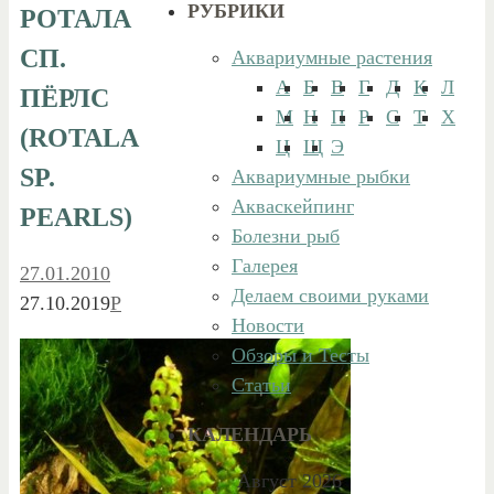
РУБРИКИ
РОТАЛА
СП.
Аквариумные растения
А
Б
В
Г
Д
К
Л
ПЁРЛС
М
Н
П
Р
С
Т
Х
(ROTALA
Ц
Щ
Э
SP.
Аквариумные рыбки
Акваскейпинг
PEARLS)
Болезни рыб
Галерея
27.01.2010
Делаем своими руками
27.10.2019
Р
Новости
Обзоры и Тесты
Статьи
КАЛЕНДАРЬ
Август 2026