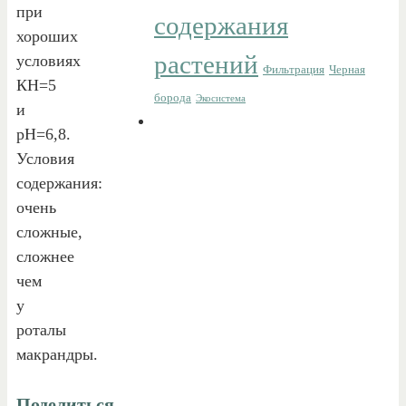
при
содержания
хороших
растений
условиях
Фильтрация
Черная
КН=5
борода
Экосистема
и
рН=6,8.
Условия
содержания:
очень
сложные,
сложнее
чем
у
роталы
макрандры.
Поделиться