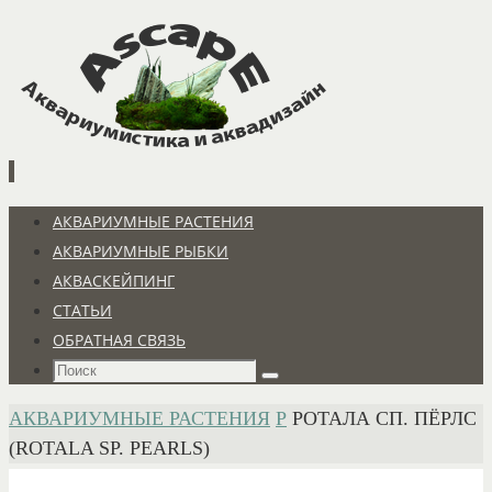
Перейти
к
содержимому
Перейти
АКВАРИУМНЫЕ РАСТЕНИЯ
к
АКВАРИУМНЫЕ РЫБКИ
содержимому
АКВАСКЕЙПИНГ
СТАТЬИ
ОБРАТНАЯ СВЯЗЬ
Что
Поиск
искать:
ГЛАВНАЯ
АКВАРИУМНЫЕ РАСТЕНИЯ
Р
РОТАЛА СП. ПЁРЛС
(ROTALA SP. PEARLS)