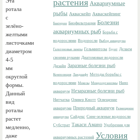
растения
Эта
Аквариумные
ротала
рыбы
Акваскейп
Акваскейпинг
с
Болезни
Биофильтрация
Бактерии
зелёно-
аквариумных рыб
Борьба с
желтыми
водорослями
Водоросли
Выбор аквариума
листочками
Гельминтозы
Делаем
Галогеновые лампы
Грунт
диаметром
своими руками
Диатомовые водоросли
4-5
Заразные болезни рыб
Дизайн
мм
Методы борьбы с
Композиция
Ландшафт
округлой
водорослями
Нано
Микозы
Микроорганизмы
формы.
Незаразные болезни рыб
аквариум
Данный
Нитчатка
Оливер Кнотт
Освещение
вид
Природный аквариум
аквариума
Размещение
роталы
Сайдекс
Сине-зеленые водоросли
аквариума
растет
Такаси Амано
Субстрат
Удобрения для
медленно,
Условия
даже
аквариумных растений