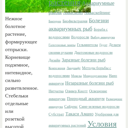
растения
Аквариумные
рыбы
Акваскейп
Акваскейпинг
Нежное
Болезни
Биофильтрация
Бактерии
болотное
аквариумных рыб
Борьба с
растение,
водорослями
Водоросли
Выбор аквариума
формирующее
Гельминтозы
Делаем
Галогеновые лампы
Грунт
отпрыски.
своими руками
Диатомовые водоросли
Корневище
Заразные болезни рыб
Дизайн
подземное,
Методы борьбы с
Композиция
Ландшафт
нитевидное,
водорослями
Нано
Микозы
Микроорганизмы
сильно
Незаразные болезни рыб
аквариум
разветвленное.
Нитчатка
Оливер Кнотт
Освещение
Стебельки
Природный аквариум
аквариума
Размещение
отдельные
Сайдекс
Сине-зеленые водоросли
аквариума
или
Такаси Амано
Субстрат
Удобрения для
розеткой
Условия
аквариумных растений
высотой