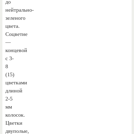
до
нейтрально-
зеленого
цвета.
Соцветие
—
концевой
с 3-
8
(15)
цветками
длиной
2-5
мм
колосок.
Цветки
двуполые,