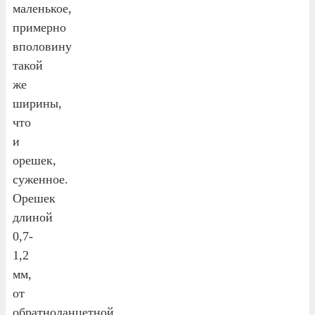
маленькое,
примерно
вполовину
такой
же
ширины,
что
и
орешек,
суженное.
Орешек
длиной
0,7-
1,2
мм,
от
обратноланцетной