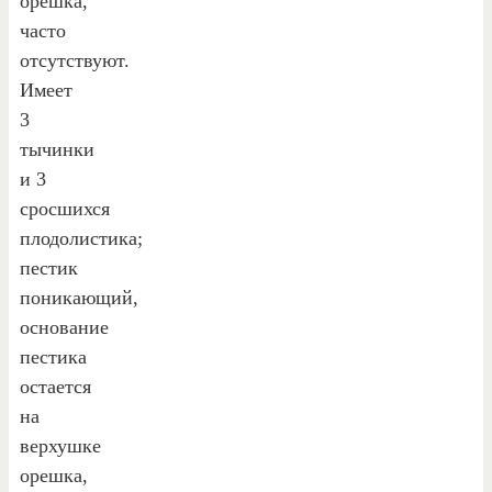
орешка,
часто
отсутствуют.
Имеет
3
тычинки
и 3
сросшихся
плодолистика;
пестик
поникающий,
основание
пестика
остается
на
верхушке
орешка,