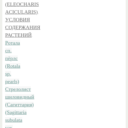
(ELEOCHARIS
ACICULARIS)
,
УСЛОВИЯ
СОДЕРЖАНИЯ
РАСТЕНИЙ
.
Ротала
сп.
пёрлс
(Rotala
sp.
pearls)
Стрелолист
шиловидный
(Сагиттария)
(Sagittaria
subulata
var.