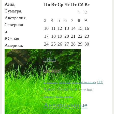
Азия,
Пн
Вт
Ср
Чт
Пт
Сб
Вс
Суматра,
1
2
Австралия,
3
4
5
6
7
8
9
Северная
10
11
12
13
14
15
16
и
17
18
19
20
21
22
23
Южная
24
25
26
27
28
29
30
Америка.
31
« Июн
МЕТКИ
aquascape
DIY
Aqua Soil
Aqua Soil Amazonia
Nature Aquarium
Power Sand
Аквариумные лампы
Аквариумные