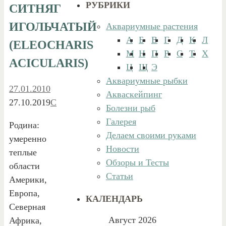
РУБРИКИ
СИТНЯГ
ИГОЛЬЧАТЫЙ
Аквариумные растения
А
Б
В
Г
Д
К
Л
(ELEOCHARIS
М
Н
П
Р
С
Т
Х
ACICULARIS)
Ц
Щ
Э
Аквариумные рыбки
27.01.2010
Акваскейпинг
27.10.2019
С
Болезни рыб
Галерея
Родина:
Делаем своими руками
умеренно
Новости
теплые
Обзоры и Тесты
области
Статьи
Америки,
Европа,
КАЛЕНДАРЬ
Северная
Август 2026
Африка,