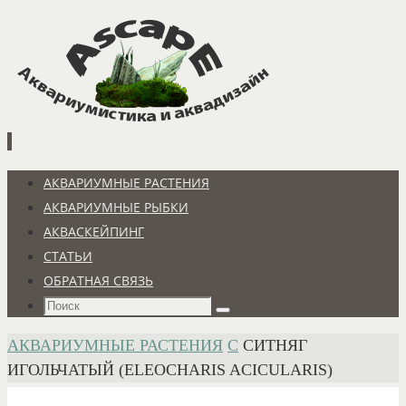
Перейти
к
содержимому
Перейти
АКВАРИУМНЫЕ РАСТЕНИЯ
к
АКВАРИУМНЫЕ РЫБКИ
содержимому
АКВАСКЕЙПИНГ
СТАТЬИ
ОБРАТНАЯ СВЯЗЬ
Что
Поиск
искать:
ГЛАВНАЯ
АКВАРИУМНЫЕ РАСТЕНИЯ
С
СИТНЯГ
ИГОЛЬЧАТЫЙ (ELEOCHARIS ACICULARIS)