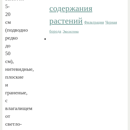
5-
содержания
20
растений
см
Фильтрация
Черная
(подводно
борода
Экосистема
редко
до
50
см),
нитевидные,
плоские
и
граненые,
с
влагалищем
от
светло-