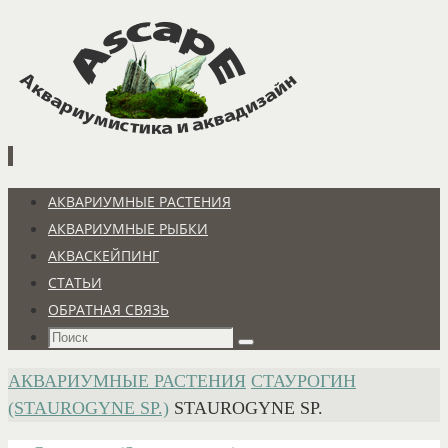
Перейти
к
содержимому
Перейти
АКВАРИУМНЫЕ РАСТЕНИЯ
к
АКВАРИУМНЫЕ РЫБКИ
содержимому
АКВАСКЕЙПИНГ
СТАТЬИ
ОБРАТНАЯ СВЯЗЬ
Что
Поиск
искать:
ГЛАВНАЯ
АКВАРИУМНЫЕ РАСТЕНИЯ
СТАУРОГИН
(STAUROGYNE SP.)
STAUROGYNE SP.