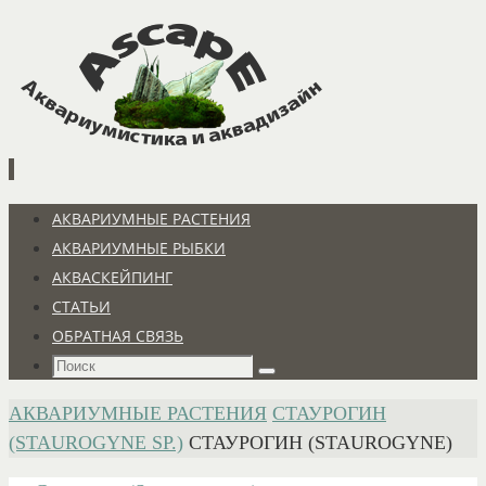
Перейти
к
содержимому
Перейти
АКВАРИУМНЫЕ РАСТЕНИЯ
к
АКВАРИУМНЫЕ РЫБКИ
содержимому
АКВАСКЕЙПИНГ
СТАТЬИ
ОБРАТНАЯ СВЯЗЬ
Что
Поиск
искать:
ГЛАВНАЯ
АКВАРИУМНЫЕ РАСТЕНИЯ
СТАУРОГИН
(STAUROGYNE SP.)
СТАУРОГИН (STAUROGYNE)