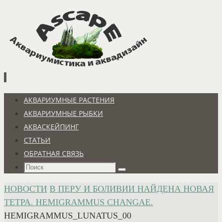
Перейти
к
содержимому
Перейти
АКВАРИУМНЫЕ РАСТЕНИЯ
к
АКВАРИУМНЫЕ РЫБКИ
содержимому
АКВАСКЕЙПИНГ
СТАТЬИ
ОБРАТНАЯ СВЯЗЬ
Что
Поиск
искать:
ГЛАВНАЯ
НОВОСТИ
В ПЕРУ И БОЛИВИИ НАЙДЕНА НОВАЯ
ТЕТРА. HEMIGRAMMUS CHANGAE.
HEMIGRAMMUS_LUNATUS_00