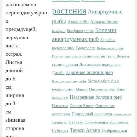
расположена
растения
Аквариумные
перпендикулярно
к
рыбы
Акваскейп
Акваскейпинг
предыдущей,
Болезни
Биофильтрация
Бактерии
верхушка
аквариумных рыб
Борьба с
листа
водорослями
Водоросли
Выбор аквариума
острая.
Гельминтозы
Делаем
Галогеновые лампы
Грунт
Листья
своими руками
Диатомовые водоросли
длиной
Заразные болезни рыб
Дизайн
до 6
Методы борьбы с
Композиция
Ландшафт
см,
водорослями
Нано
Микозы
Микроорганизмы
ширина
Незаразные болезни рыб
аквариум
до 3
Нитчатка
Оливер Кнотт
Освещение
см.
Природный аквариум
аквариума
Размещение
Лицевая
Сайдекс
Сине-зеленые водоросли
аквариума
сторона
Такаси Амано
Субстрат
Удобрения для
листа