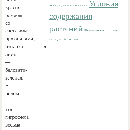
Условия
аквариумных растений
красно-
содержания
розовая
со
растений
светлыми
Фильтрация
Черная
прожилками,
борода
Экосистема
изнанка
листа
—
беловато-
зеленая.
В
целом
—
эта
гигрофила
весьма