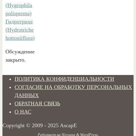
(Hygrophila
polisperma)
Гидротрихе
(Hydrotriche
hottoniiflora)
Обсуждение
закрыто.
ПОЛИТИКА КОНФИДЕНЦИАЛЬНОСТИ
СОГЛАСИЕ НА ОБРАБОТКУ ПЕРСОНАЛЬНЫХ
ДАННЫХ
ОБРАТНАЯ СВЯЗЬ
О НАС
Copyright © 2009 - 2025 AscapE
Работает на
Nirvana
&
WordPress.