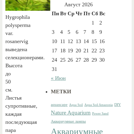
Август 2026
Пн
Вт
Ср
Чт
Пт
Сб
Вс
Hygrophila
1
2
polysperma
3
4
5
6
7
8
9
var.
rosanervig
10
11
12
13
14
15
16
выведена
17
18
19
20
21
22
23
селекционерами.
24
25
26
27
28
29
30
Высота
31
до
« Июн
50
см.
МЕТКИ
Листья
aquascape
DIY
супротивные,
Aqua Soil
Aqua Soil Amazonia
Nature Aquarium
каждая
Power Sand
последующая
Аквариумные лампы
Аквариумные
пара