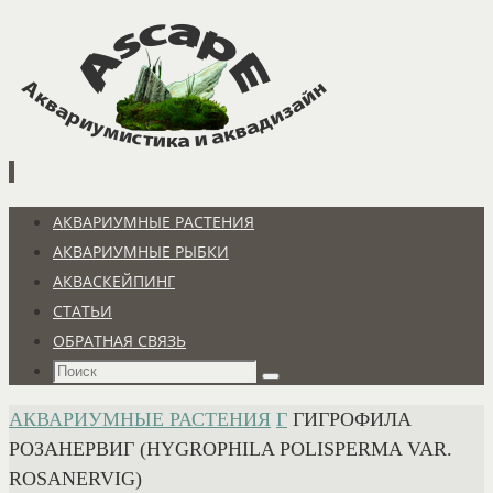
Перейти
к
содержимому
Перейти
АКВАРИУМНЫЕ РАСТЕНИЯ
к
АКВАРИУМНЫЕ РЫБКИ
содержимому
АКВАСКЕЙПИНГ
СТАТЬИ
ОБРАТНАЯ СВЯЗЬ
Что
Поиск
искать:
ГЛАВНАЯ
АКВАРИУМНЫЕ РАСТЕНИЯ
Г
ГИГРОФИЛА
РОЗАНЕРВИГ (HYGROPHILA POLISPERMA VAR.
ROSANERVIG)