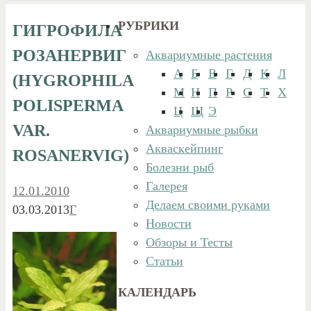
РУБРИКИ
ГИГРОФИЛА
РОЗАНЕРВИГ
Аквариумные растения
А
Б
В
Г
Д
К
Л
(HYGROPHILA
М
Н
П
Р
С
Т
Х
POLISPERMA
Ц
Щ
Э
VAR.
Аквариумные рыбки
Акваскейпинг
ROSANERVIG)
Болезни рыб
Галерея
12.01.2010
Делаем своими руками
03.03.2013
Г
Новости
Обзоры и Тесты
Статьи
КАЛЕНДАРЬ