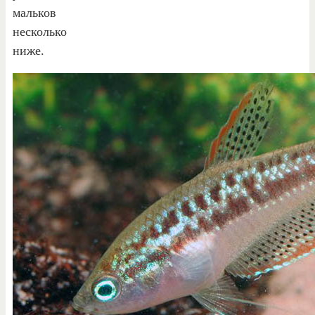
мальков
несколько
ниже.