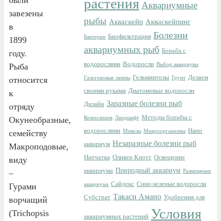
растения
Аквариумные
завезены
рыбы
Акваскейп
Акваскейпинг
в
Болезни
Биофильтрация
Бактерии
1899
аквариумных рыб
Борьба с
году.
водорослями
Водоросли
Рыба
Выбор аквариума
Гельминтозы
Делаем
относится
Галогеновые лампы
Грунт
своими руками
Диатомовые водоросли
к
Заразные болезни рыб
Дизайн
отряду
Методы борьбы с
Окунеобразные,
Композиция
Ландшафт
водорослями
Нано
семейству
Микозы
Микроорганизмы
Незаразные болезни рыб
аквариум
Макроподовые,
Нитчатка
Оливер Кнотт
Освещение
виду
Природный аквариум
аквариума
–
Размещение
Сайдекс
Сине-зеленые водоросли
Гурами
аквариума
Такаси Амано
Субстрат
Удобрения для
ворчащий
Условия
(Trichopsis
аквариумных растений