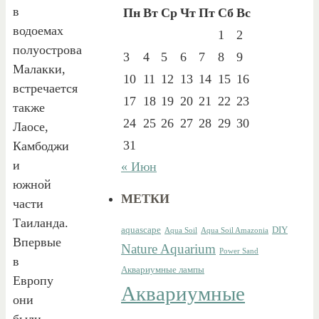
в
Пн
Вт
Ср
Чт
Пт
Сб
Вс
водоемах
1
2
полуострова
3
4
5
6
7
8
9
Малакки,
10
11
12
13
14
15
16
встречается
17
18
19
20
21
22
23
также
24
25
26
27
28
29
30
Лаосе,
31
Камбоджи
и
« Июн
южной
МЕТКИ
части
Таиланда.
aquascape
DIY
Aqua Soil
Aqua Soil Amazonia
Впервые
Nature Aquarium
Power Sand
в
Аквариумные лампы
Европу
Аквариумные
они
были