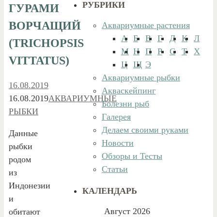
РУБРИКИ
ГУРАМИ
ВОРЧАЩИЙ
Аквариумные растения
А
Б
В
Г
Д
К
Л
(TRICHOPSIS
М
Н
П
Р
С
Т
Х
VITTATUS)
Ц
Щ
Э
Аквариумные рыбки
16.08.2019
Акваскейпинг
16.08.2019
АКВАРИУМНЫЕ
Болезни рыб
РЫБКИ
Галерея
Делаем своими руками
Данные
Новости
рыбки
Обзоры и Тесты
родом
Статьи
из
Индонезии
КАЛЕНДАРЬ
и
Август 2026
обитают