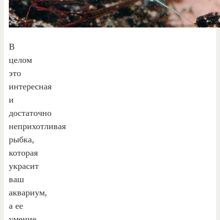
В
целом
это
интересная
и
достаточно
неприхотливая
рыбка,
которая
украсит
ваш
аквариум,
а ее
умение