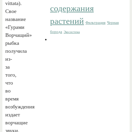
vittata).
содержания
Свое
название
растений
Фильтрация
Черная
«Гурами
борода
Экосистема
Ворчащий»
рыбка
получила
из-
за
того,
что
во
время
возбуждения
издает
ворчащие
звуки,