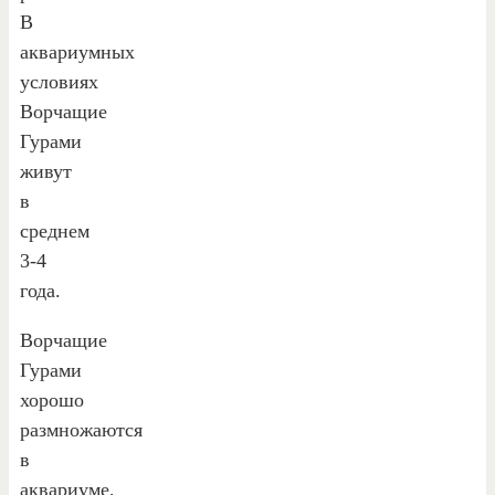
В
аквариумных
условиях
Ворчащие
Гурами
живут
в
среднем
3-4
года.
Ворчащие
Гурами
хорошо
размножаются
в
аквариуме,