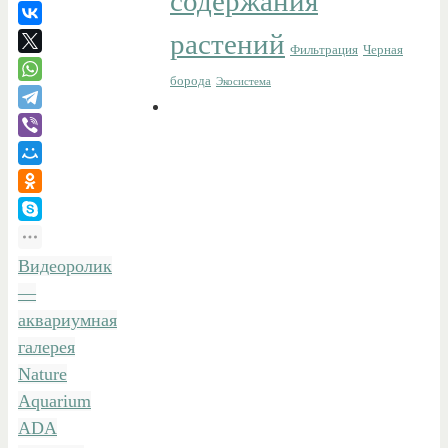
содержания
растений
Фильтрация
Черная
борода
Экосистема
Видеоролик
—
аквариумная
галерея
Nature
Aquarium
ADA