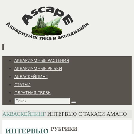
Перейти
к
содержимому
Перейти
АКВАРИУМНЫЕ РАСТЕНИЯ
к
АКВАРИУМНЫЕ РЫБКИ
содержимому
АКВАСКЕЙПИНГ
СТАТЬИ
ОБРАТНАЯ СВЯЗЬ
Что
Поиск
искать:
ГЛАВНАЯ
АКВАСКЕЙПИНГ
ИНТЕРВЬЮ С ТАКАСИ АМАНО
РУБРИКИ
ИНТЕРВЬЮ