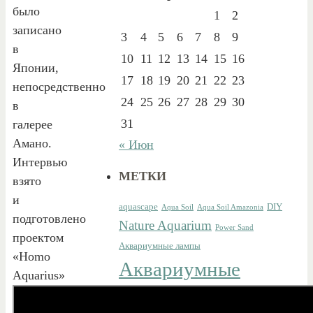
было
1
2
записано
3
4
5
6
7
8
9
в
10
11
12
13
14
15
16
Японии,
17
18
19
20
21
22
23
непосредственно
24
25
26
27
28
29
30
в
31
галерее
Амано.
« Июн
Интервью
МЕТКИ
взято
и
aquascape
DIY
Aqua Soil
Aqua Soil Amazonia
подготовлено
Nature Aquarium
Power Sand
проектом
Аквариумные лампы
«Homo
Аквариумные
Aquarius»
растения
Аквариумные