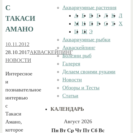
С
Аквариумные растения
А
Б
В
Г
Д
К
Л
ТАКАСИ
М
Н
П
Р
С
Т
Х
АМАНО
Ц
Щ
Э
Аквариумные рыбки
10.11.2012
Акваскейпинг
28.10.2017
АКВАСКЕЙПИНГ
,
Болезни рыб
НОВОСТИ
Галерея
Делаем своими руками
Интересное
Новости
и
Обзоры и Тесты
познавательное
Статьи
интервью
с
КАЛЕНДАРЬ
Такаси
Август 2026
Амано,
которое
Пн
Вт
Ср
Чт
Пт
Сб
Вс