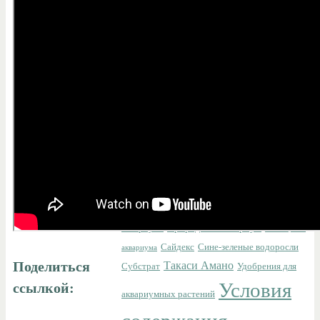
рыбы
Акваскейп
Акваскейпинг
Болезни
Биофильтрация
Бактерии
аквариумных рыб
Борьба с
водорослями
Водоросли
Выбор аквариума
Гельминтозы
Делаем
Галогеновые лампы
Грунт
своими руками
Диатомовые водоросли
Заразные болезни рыб
Дизайн
Методы борьбы с
Композиция
Ландшафт
водорослями
Нано
Микозы
Микроорганизмы
Незаразные болезни рыб
аквариум
Нитчатка
Оливер Кнотт
Освещение
Природный аквариум
аквариума
Размещение
Сайдекс
Сине-зеленые водоросли
аквариума
Такаси Амано
Поделиться
Субстрат
Удобрения для
Условия
ссылкой:
аквариумных растений