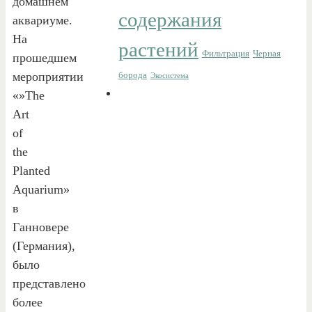
домашнем
содержания
аквариуме.
На
растений
Фильтрация
Черная
прошедшем
мероприятии
борода
Экосистема
«»The
Art
of
the
Planted
Aquarium»
в
Ганновере
(Германия),
было
представлено
более