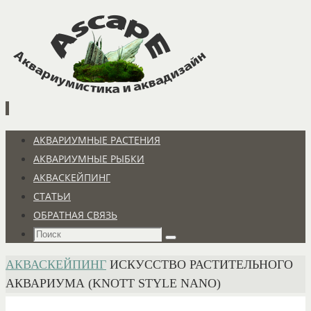
Перейти
к
содержимому
Перейти
АКВАРИУМНЫЕ РАСТЕНИЯ
к
АКВАРИУМНЫЕ РЫБКИ
содержимому
АКВАСКЕЙПИНГ
СТАТЬИ
ОБРАТНАЯ СВЯЗЬ
Что
Поиск
искать:
ГЛАВНАЯ
АКВАСКЕЙПИНГ
ИСКУССТВО РАСТИТЕЛЬНОГО
АКВАРИУМА (KNOTT STYLE NANO)