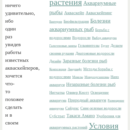
растения
Аквариумные
ничего
рыбы
удивительно,
Акваскейп
Акваскейпинг
Болезни
ибо
Биофильтрация
Бактерии
один
аквариумных рыб
Борьба с
раз
водорослями
Водоросли
Выбор аквариума
увидев
Гельминтозы
Делаем
Галогеновые лампы
Грунт
работы
своими руками
Диатомовые водоросли
известных
Заразные болезни рыб
Дизайн
акваскейперов,
Методы борьбы с
Композиция
Ландшафт
хочется
водорослями
Нано
Микозы
Микроорганизмы
что-
Незаразные болезни рыб
аквариум
то
Нитчатка
Оливер Кнотт
Освещение
похожее
Природный аквариум
аквариума
Размещение
сделать
Сайдекс
Сине-зеленые водоросли
аквариума
и в
Такаси Амано
Субстрат
Удобрения для
своем
Условия
аквариумных растений