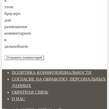
в
этом
браузере
для
размещения
комментариев
в
дальнейшем.
ПОЛИТИКА КОНФИДЕНЦИАЛЬНОСТИ
СОГЛАСИЕ НА ОБРАБОТКУ ПЕРСОНАЛЬНЫХ
ДАННЫХ
ОБРАТНАЯ СВЯЗЬ
О НАС