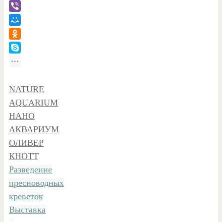
NATURE
AQUARIUM
,
НАНО
АКВАРИУМ
,
ОЛИВЕР
КНОТТ
.
Разведение
пресноводных
креветок
Выставка