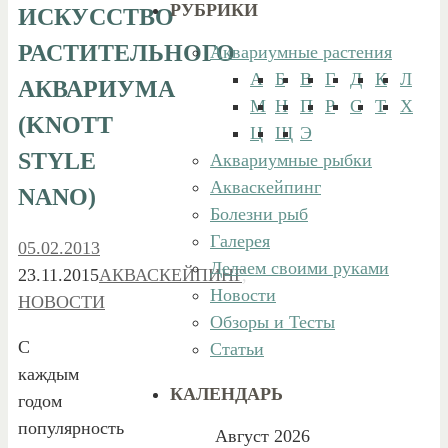
РУБРИКИ
ИСКУССТВО
РАСТИТЕЛЬНОГО
Аквариумные растения
А
Б
В
Г
Д
К
Л
АКВАРИУМА
М
Н
П
Р
С
Т
Х
(KNOTT
Ц
Щ
Э
STYLE
Аквариумные рыбки
Акваскейпинг
NANO)
Болезни рыб
Галерея
05.02.2013
Делаем своими руками
23.11.2015
АКВАСКЕЙПИНГ
,
Новости
НОВОСТИ
Обзоры и Тесты
С
Статьи
каждым
КАЛЕНДАРЬ
годом
популярность
Август 2026