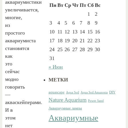
аквариумистики
Пн
Вт
Ср
Чт
Пт
Сб
Вс
увеличивается,
1
2
многие,
3
4
5
6
7
8
9
из
10
11
12
13
14
15
16
простого
аквариумиста
17
18
19
20
21
22
23
становятся
24
25
26
27
28
29
30
как
31
это
« Июн
сейчас
модно
МЕТКИ
говорить
aquascape
DIY
Aqua Soil
Aqua Soil Amazonia
—
Nature Aquarium
Power Sand
акваскейперами.
Аквариумные лампы
И в
Аквариумные
этом
нет