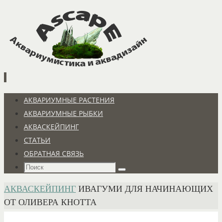
Перейти
к
содержимому
Перейти
АКВАРИУМНЫЕ РАСТЕНИЯ
к
АКВАРИУМНЫЕ РЫБКИ
содержимому
АКВАСКЕЙПИНГ
СТАТЬИ
ОБРАТНАЯ СВЯЗЬ
Что
Поиск
искать:
ГЛАВНАЯ
АКВАСКЕЙПИНГ
ИВАГУМИ ДЛЯ НАЧИНАЮЩИХ
ОТ ОЛИВЕРА КНОТТА