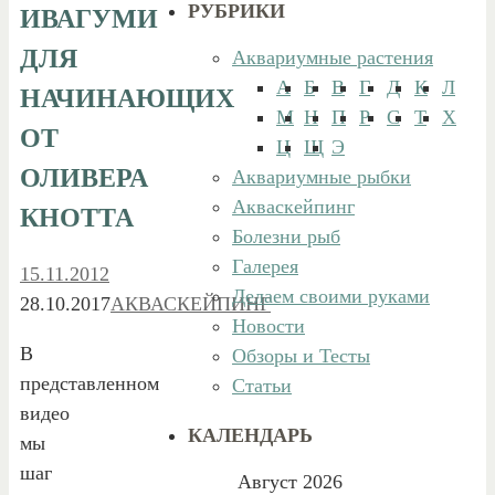
РУБРИКИ
ИВАГУМИ
ДЛЯ
Аквариумные растения
А
Б
В
Г
Д
К
Л
НАЧИНАЮЩИХ
М
Н
П
Р
С
Т
Х
ОТ
Ц
Щ
Э
ОЛИВЕРА
Аквариумные рыбки
Акваскейпинг
КНОТТА
Болезни рыб
Галерея
15.11.2012
Делаем своими руками
28.10.2017
АКВАСКЕЙПИНГ
Новости
В
Обзоры и Тесты
представленном
Статьи
видео
КАЛЕНДАРЬ
мы
шаг
Август 2026