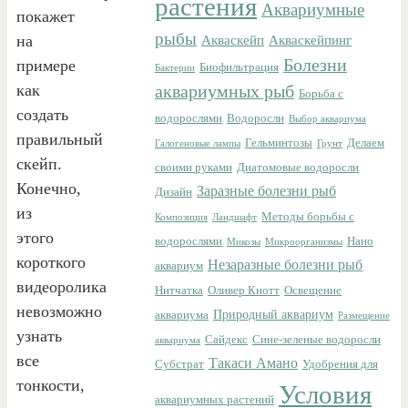
растения
Аквариумные
покажет
рыбы
на
Акваскейп
Акваскейпинг
Болезни
примере
Биофильтрация
Бактерии
как
аквариумных рыб
Борьба с
создать
водорослями
Водоросли
Выбор аквариума
правильный
Гельминтозы
Делаем
Галогеновые лампы
Грунт
скейп.
своими руками
Диатомовые водоросли
Конечно,
Заразные болезни рыб
Дизайн
из
Методы борьбы с
Композиция
Ландшафт
этого
водорослями
Нано
Микозы
Микроорганизмы
короткого
Незаразные болезни рыб
аквариум
видеоролика
Нитчатка
Оливер Кнотт
Освещение
невозможно
Природный аквариум
аквариума
Размещение
узнать
Сайдекс
Сине-зеленые водоросли
аквариума
все
Такаси Амано
Субстрат
Удобрения для
тонкости,
Условия
аквариумных растений