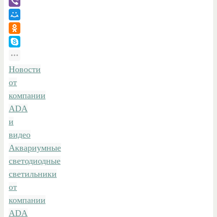
Новости
от
компании
ADA
и
видео
Аквариумные
светодиодные
светильники
от
компании
ADA