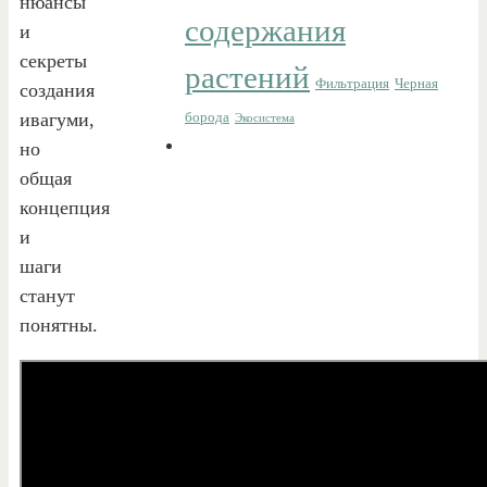
нюансы
содержания
и
секреты
растений
Фильтрация
Черная
создания
ивагуми,
борода
Экосистема
но
общая
концепция
и
шаги
станут
понятны.