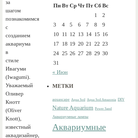
за
Пн
Вт
Ср
Чт
Пт
Сб
Вс
шагом
1
2
познакомимся
3
4
5
6
7
8
9
с
10
11
12
13
14
15
16
созданием
аквариума
17
18
19
20
21
22
23
в
24
25
26
27
28
29
30
стиле
31
Ивагуми
« Июн
(Iwagumi).
Уважаемый
МЕТКИ
Оливер
aquascape
DIY
Aqua Soil
Aqua Soil Amazonia
Кнотт
Nature Aquarium
Power Sand
(Oliver
Аквариумные лампы
Knott),
Аквариумные
известный
аквадизайнер,