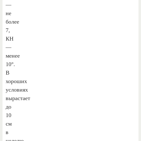
—
не
более
7,
КН
—
менее
10°.
В
хороших
условиях
вырастает
до
10
см
в
неделю.