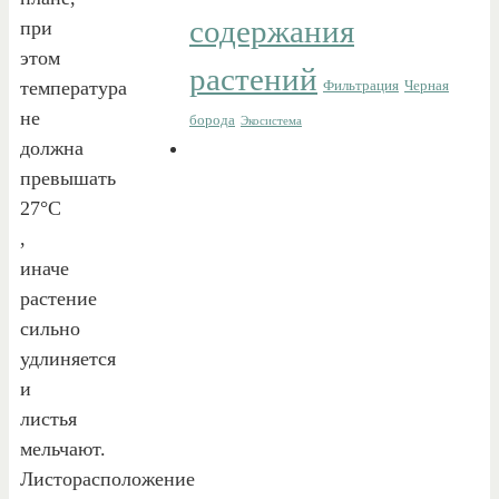
содержания
при
этом
растений
температура
Фильтрация
Черная
не
борода
Экосистема
должна
превышать
27°С
,
иначе
растение
сильно
удлиняется
и
листья
мельчают.
Листорасположение