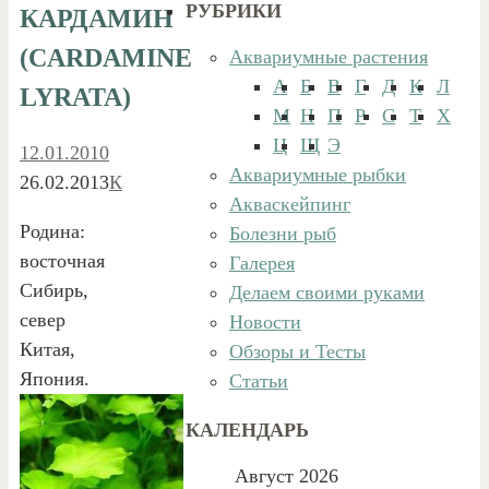
РУБРИКИ
КАРДАМИН
(CARDAMINE
Аквариумные растения
А
Б
В
Г
Д
К
Л
LYRATA)
М
Н
П
Р
С
Т
Х
Ц
Щ
Э
12.01.2010
Аквариумные рыбки
26.02.2013
К
Акваскейпинг
Родина:
Болезни рыб
восточная
Галерея
Сибирь,
Делаем своими руками
север
Новости
Китая,
Обзоры и Тесты
Япония.
Статьи
КАЛЕНДАРЬ
Август 2026