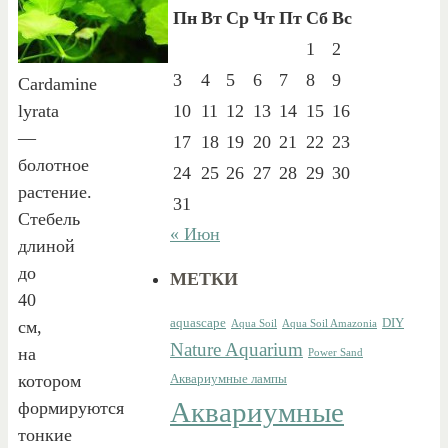
Пн
Вт
Ср
Чт
Пт
Сб
Вс
1
2
3
4
5
6
7
8
9
Cardamine
lyrata
10
11
12
13
14
15
16
—
17
18
19
20
21
22
23
болотное
24
25
26
27
28
29
30
растение.
31
Стебель
« Июн
длиной
до
МЕТКИ
40
aquascape
DIY
см,
Aqua Soil
Aqua Soil Amazonia
Nature Aquarium
на
Power Sand
котором
Аквариумные лампы
Аквариумные
формируются
тонкие