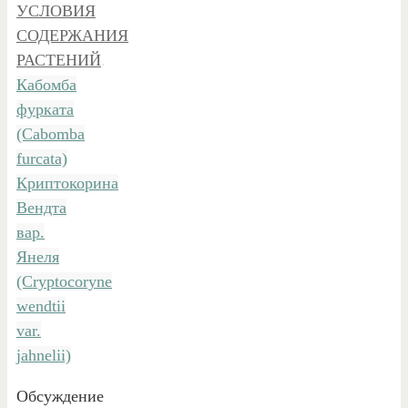
УСЛОВИЯ
СОДЕРЖАНИЯ
РАСТЕНИЙ
.
Кабомба
фурката
(Cabomba
furcata)
Криптокорина
Вендта
вар.
Янеля
(Cryptocoryne
wendtii
var.
jahnelii)
Обсуждение