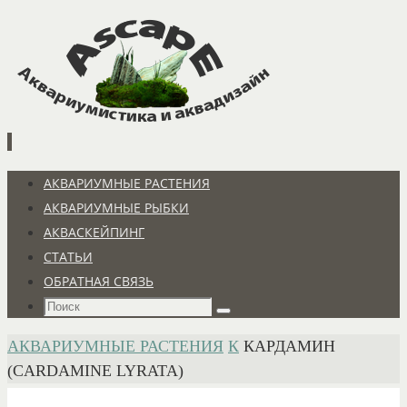
Перейти
к
содержимому
Перейти
АКВАРИУМНЫЕ РАСТЕНИЯ
к
АКВАРИУМНЫЕ РЫБКИ
содержимому
АКВАСКЕЙПИНГ
СТАТЬИ
ОБРАТНАЯ СВЯЗЬ
Что
Поиск
искать:
ГЛАВНАЯ
АКВАРИУМНЫЕ РАСТЕНИЯ
К
КАРДАМИН
(CARDAMINE LYRATA)