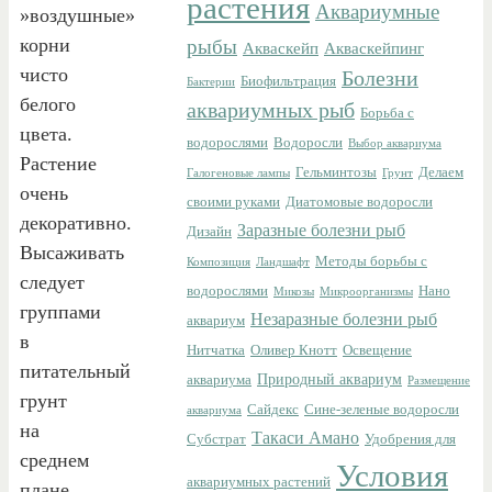
растения
Аквариумные
»воздушные»
корни
рыбы
Акваскейп
Акваскейпинг
чисто
Болезни
Биофильтрация
Бактерии
белого
аквариумных рыб
Борьба с
цвета.
водорослями
Водоросли
Выбор аквариума
Растение
Гельминтозы
Делаем
Галогеновые лампы
Грунт
очень
своими руками
Диатомовые водоросли
декоративно.
Заразные болезни рыб
Дизайн
Высаживать
Методы борьбы с
Композиция
Ландшафт
следует
водорослями
Нано
Микозы
Микроорганизмы
группами
Незаразные болезни рыб
аквариум
в
Нитчатка
Оливер Кнотт
Освещение
питательный
Природный аквариум
аквариума
Размещение
грунт
Сайдекс
Сине-зеленые водоросли
аквариума
на
Такаси Амано
Субстрат
Удобрения для
среднем
Условия
аквариумных растений
плане,