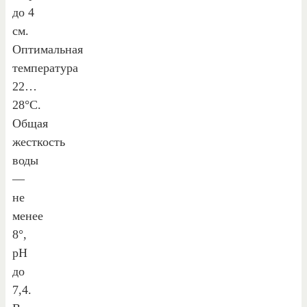
до 4
см.
Оптимальная
температура
22…
28°С.
Общая
жесткость
воды
—
не
менее
8°,
рН
до
7,4.