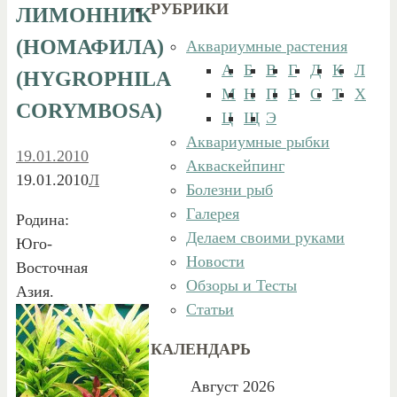
РУБРИКИ
ЛИМОННИК
(НОМАФИЛА)
Аквариумные растения
А
Б
В
Г
Д
К
Л
(HYGROPHILA
М
Н
П
Р
С
Т
Х
CORYMBOSA)
Ц
Щ
Э
Аквариумные рыбки
19.01.2010
Акваскейпинг
19.01.2010
Л
Болезни рыб
Галерея
Родина:
Делаем своими руками
Юго-
Новости
Восточная
Обзоры и Тесты
Азия.
Статьи
КАЛЕНДАРЬ
Август 2026