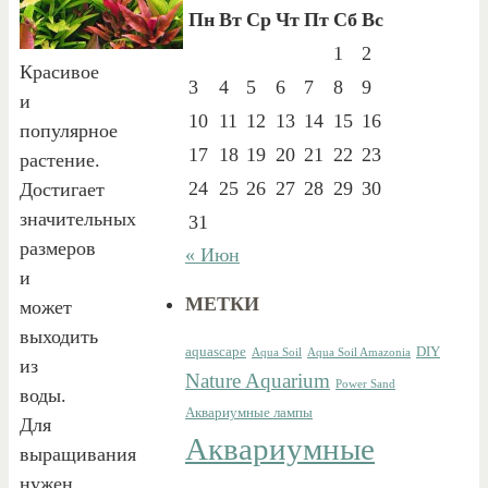
Пн
Вт
Ср
Чт
Пт
Сб
Вс
1
2
Красивое
3
4
5
6
7
8
9
и
10
11
12
13
14
15
16
популярное
17
18
19
20
21
22
23
растение.
24
25
26
27
28
29
30
Достигает
значительных
31
размеров
« Июн
и
МЕТКИ
может
выходить
aquascape
DIY
Aqua Soil
Aqua Soil Amazonia
из
Nature Aquarium
Power Sand
воды.
Аквариумные лампы
Для
Аквариумные
выращивания
нужен