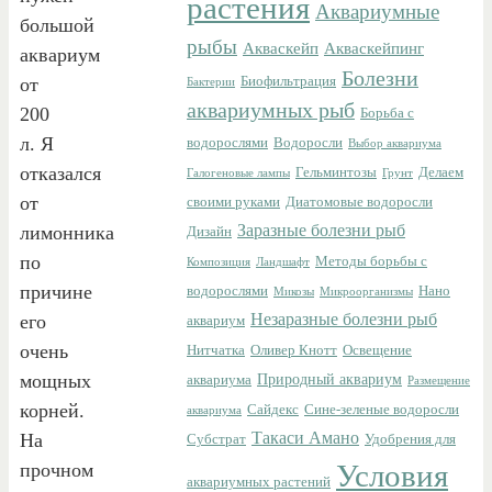
растения
Аквариумные
большой
рыбы
Акваскейп
Акваскейпинг
аквариум
Болезни
от
Биофильтрация
Бактерии
аквариумных рыб
200
Борьба с
л. Я
водорослями
Водоросли
Выбор аквариума
отказался
Гельминтозы
Делаем
Галогеновые лампы
Грунт
от
своими руками
Диатомовые водоросли
Заразные болезни рыб
лимонника
Дизайн
по
Методы борьбы с
Композиция
Ландшафт
причине
водорослями
Нано
Микозы
Микроорганизмы
Незаразные болезни рыб
его
аквариум
очень
Нитчатка
Оливер Кнотт
Освещение
мощных
Природный аквариум
аквариума
Размещение
корней.
Сайдекс
Сине-зеленые водоросли
аквариума
Такаси Амано
На
Субстрат
Удобрения для
Условия
прочном
аквариумных растений