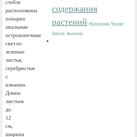
стебле
содержания
расположены
попарно
растений
Фильтрация
Черная
овальные
борода
Экосистема
остроконечные
светло-
зеленые
листья,
серебристые
с
изнанки.
Длина
листьев
до
12
см,
ширина