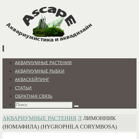
Перейти
к
содержимому
Перейти
АКВАРИУМНЫЕ РАСТЕНИЯ
к
АКВАРИУМНЫЕ РЫБКИ
содержимому
АКВАСКЕЙПИНГ
СТАТЬИ
ОБРАТНАЯ СВЯЗЬ
Что
Поиск
искать:
ГЛАВНАЯ
АКВАРИУМНЫЕ РАСТЕНИЯ
Л
ЛИМОННИК
(НОМАФИЛА) (HYGROPHILA CORYMBOSA)