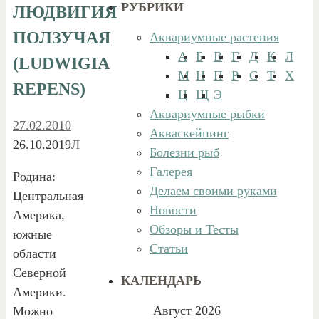
РУБРИКИ
ЛЮДВИГИЯ
ПОЛЗУЧАЯ
Аквариумные растения
А
Б
В
Г
Д
К
Л
(LUDWIGIA
М
Н
П
Р
С
Т
Х
REPENS)
Ц
Щ
Э
Аквариумные рыбки
27.02.2010
Акваскейпинг
26.10.2019
Л
Болезни рыб
Галерея
Родина:
Делаем своими руками
Центральная
Новости
Америка,
Обзоры и Тесты
южные
Статьи
области
Северной
КАЛЕНДАРЬ
Америки.
Август 2026
Можно