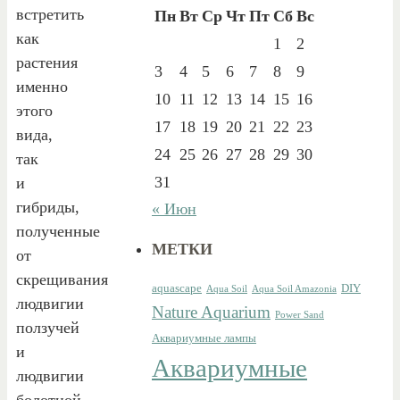
встретить
Пн
Вт
Ср
Чт
Пт
Сб
Вс
как
1
2
растения
3
4
5
6
7
8
9
именно
10
11
12
13
14
15
16
этого
17
18
19
20
21
22
23
вида,
24
25
26
27
28
29
30
так
31
и
гибриды,
« Июн
полученные
МЕТКИ
от
скрещивания
aquascape
DIY
Aqua Soil
Aqua Soil Amazonia
людвигии
Nature Aquarium
Power Sand
ползучей
Аквариумные лампы
и
Аквариумные
людвигии
болотной