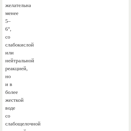
желательна
менее
5–
6°,
со
слабокислой
или
нейтральной
реакцией,
но
и в
более
жесткой
воде
со
слабощелочной