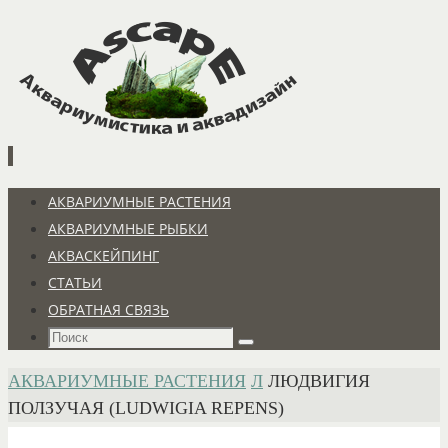
Перейти
к
содержимому
Перейти
АКВАРИУМНЫЕ РАСТЕНИЯ
к
АКВАРИУМНЫЕ РЫБКИ
содержимому
АКВАСКЕЙПИНГ
СТАТЬИ
ОБРАТНАЯ СВЯЗЬ
Что
Поиск
искать:
ГЛАВНАЯ
АКВАРИУМНЫЕ РАСТЕНИЯ
Л
ЛЮДВИГИЯ
ПОЛЗУЧАЯ (LUDWIGIA REPENS)