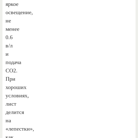
яркое
освещение,
не
менее
0.6
в/л
и
подача
CO2.
При
хороших
условиях,
лист
делится
на
«лепестки»,
как