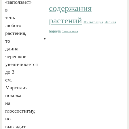
«заползает»
содержания
в
тень
растений
Фильтрация
Черная
любого
борода
Экосистема
растения,
то
длина
черешков
увеличивается
до 3
см.
Марсилия
похожа
на
глоссостигму,
но
выглядит