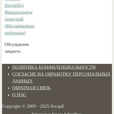
fluviatilis)
Микрантемум
тенистый
(Micranthemum
umbrosum)
Обсуждение
закрыто.
ПОЛИТИКА КОНФИДЕНЦИАЛЬНОСТИ
СОГЛАСИЕ НА ОБРАБОТКУ ПЕРСОНАЛЬНЫХ
ДАННЫХ
ОБРАТНАЯ СВЯЗЬ
О НАС
Copyright © 2009 - 2025 AscapE
Работает на
Nirvana
&
WordPress.