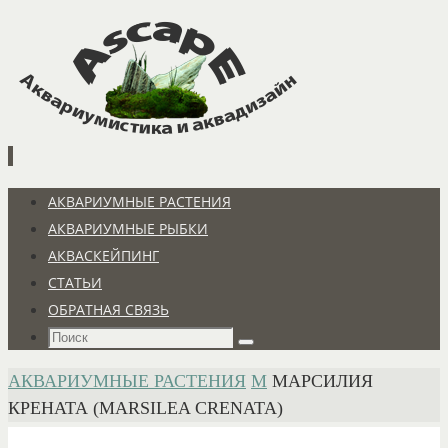
Перейти
к
содержимому
Перейти
АКВАРИУМНЫЕ РАСТЕНИЯ
к
АКВАРИУМНЫЕ РЫБКИ
содержимому
АКВАСКЕЙПИНГ
СТАТЬИ
ОБРАТНАЯ СВЯЗЬ
Что
Поиск
искать:
ГЛАВНАЯ
АКВАРИУМНЫЕ РАСТЕНИЯ
М
МАРСИЛИЯ
КРЕНАТА (MARSILEA CRENATA)