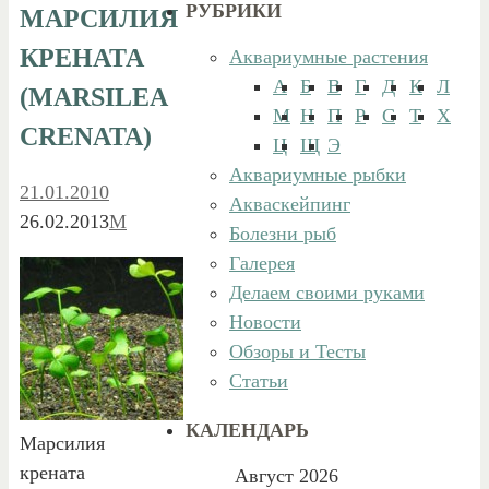
РУБРИКИ
МАРСИЛИЯ
КРЕНАТА
Аквариумные растения
А
Б
В
Г
Д
К
Л
(MARSILEA
М
Н
П
Р
С
Т
Х
CRENATA)
Ц
Щ
Э
Аквариумные рыбки
21.01.2010
Акваскейпинг
26.02.2013
М
Болезни рыб
Галерея
Делаем своими руками
Новости
Обзоры и Тесты
Статьи
КАЛЕНДАРЬ
Марсилия
крената
Август 2026