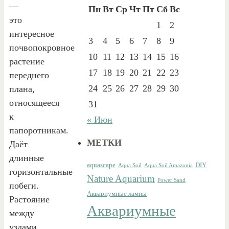
—
Пн
Вт
Ср
Чт
Пт
Сб
Вс
это
1
2
интересное
3
4
5
6
7
8
9
почвопокровное
10
11
12
13
14
15
16
растение
17
18
19
20
21
22
23
переднего
24
25
26
27
28
29
30
плана,
относящееся
31
к
« Июн
папоротникам.
МЕТКИ
Даёт
длинные
aquascape
DIY
Aqua Soil
Aqua Soil Amazonia
горизонтальные
Nature Aquarium
Power Sand
побеги.
Аквариумные лампы
Растояние
Аквариумные
между
узлами