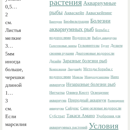
растения
Аквариумные
0,5…
рыбы
Акваскейп
Акваскейпинг
2
Болезни
см.
Биофильтрация
Бактерии
аквариумных рыб
Листья
Борьба с
мелкие
водорослями
Водоросли
Выбор аквариума
3…
Гельминтозы
Делаем
Галогеновые лампы
Грунт
5мм
своими руками
Диатомовые водоросли
Заразные болезни рыб
иногда
Дизайн
больше,
Методы борьбы с
Композиция
Ландшафт
черешки
водорослями
Нано
Микозы
Микроорганизмы
Незаразные болезни рыб
длиной
аквариум
1…
Нитчатка
Оливер Кнотт
Освещение
3
Природный аквариум
аквариума
Размещение
см.
Сайдекс
Сине-зеленые водоросли
аквариума
Такаси Амано
Если
Субстрат
Удобрения для
Условия
марсилия
аквариумных растений