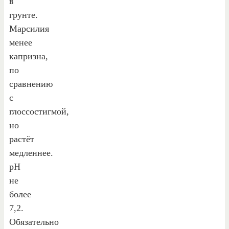
в
грунте.
Марсилия
менее
капризна,
по
сравнению
с
глоссостигмой,
но
растёт
медленнее.
рН
не
более
7,2.
Обязательно