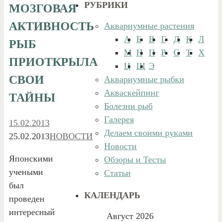
РУБРИКИ
МОЗГОВАЯ
АКТИВНОСТЬ
Аквариумные растения
А
Б
В
Г
Д
К
Л
РЫБ
М
Н
П
Р
С
Т
Х
ПРИОТКРЫЛА
Ц
Щ
Э
СВОИ
Аквариумные рыбки
Акваскейпинг
ТАЙНЫ
Болезни рыб
Галерея
15.02.2013
Делаем своими руками
25.02.2013
НОВОСТИ
Новости
Японскими
Обзоры и Тесты
учеными
Статьи
был
КАЛЕНДАРЬ
проведен
интересный
Август 2026