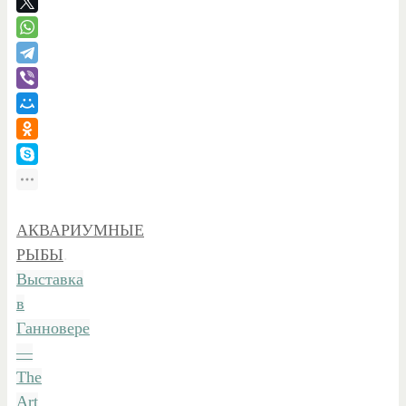
АКВАРИУМНЫЕ
РЫБЫ
.
Выставка
в
Ганновере
—
The
Art