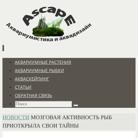
Перейти
к
содержимому
Перейти
АКВАРИУМНЫЕ РАСТЕНИЯ
к
АКВАРИУМНЫЕ РЫБКИ
содержимому
АКВАСКЕЙПИНГ
СТАТЬИ
ОБРАТНАЯ СВЯЗЬ
Что
Поиск
искать:
ГЛАВНАЯ
НОВОСТИ
МОЗГОВАЯ АКТИВНОСТЬ РЫБ
ПРИОТКРЫЛА СВОИ ТАЙНЫ