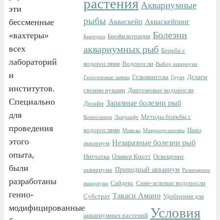
растения
Аквариумные
эти
рыбы
бессменные
Акваскейп
Акваскейпинг
Болезни
«вахтеры»
Биофильтрация
Бактерии
всех
аквариумных рыб
Борьба с
лабораторий
водорослями
Водоросли
Выбор аквариума
и
Гельминтозы
Делаем
Галогеновые лампы
Грунт
институтов.
своими руками
Диатомовые водоросли
Специально
Заразные болезни рыб
Дизайн
для
Методы борьбы с
Композиция
Ландшафт
проведения
водорослями
Нано
Микозы
Микроорганизмы
этого
Незаразные болезни рыб
аквариум
опыта,
Нитчатка
Оливер Кнотт
Освещение
были
Природный аквариум
аквариума
Размещение
разработаны
Сайдекс
Сине-зеленые водоросли
аквариума
генно-
Такаси Амано
Субстрат
Удобрения для
модифицированные
Условия
аквариумных растений