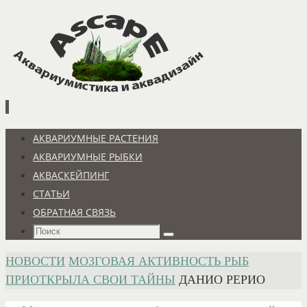
Перейти
к
содержимому
Перейти
АКВАРИУМНЫЕ РАСТЕНИЯ
к
АКВАРИУМНЫЕ РЫБКИ
содержимому
АКВАСКЕЙПИНГ
СТАТЬИ
ОБРАТНАЯ СВЯЗЬ
Что
Поиск
искать:
ГЛАВНАЯ
НОВОСТИ
МОЗГОВАЯ АКТИВНОСТЬ РЫБ
ПРИОТКРЫЛА СВОИ ТАЙНЫ
ДАНИО РЕРИО