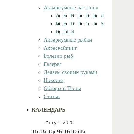
Аквариумные растения
А
Б
В
Г
Д
К
Л
М
Н
П
Р
С
Т
Х
Ц
Щ
Э
Аквариумные рыбки
Акваскейпинг
Болезни рыб
Галерея
Делаем своими руками
Новости
Обзоры и Тесты
Статьи
КАЛЕНДАРЬ
Август 2026
Пн
Вт
Ср
Чт
Пт
Сб
Вс