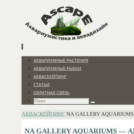
Перейти
к
содержимому
Перейти
АКВАРИУМНЫЕ РАСТЕНИЯ
к
АКВАРИУМНЫЕ РЫБКИ
содержимому
АКВАСКЕЙПИНГ
СТАТЬИ
ОБРАТНАЯ СВЯЗЬ
Что
Поиск
искать:
ГЛАВНАЯ
АКВАСКЕЙПИНГ
NA GALLERY AQUARIUMS
NA GALLERY AQUARIUMS — А