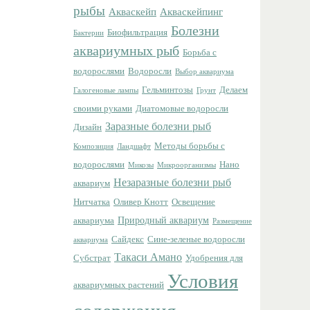
рыбы
Акваскейп
Акваскейпинг
Болезни
Биофильтрация
Бактерии
аквариумных рыб
Борьба с
водорослями
Водоросли
Выбор аквариума
Гельминтозы
Делаем
Галогеновые лампы
Грунт
своими руками
Диатомовые водоросли
Заразные болезни рыб
Дизайн
Методы борьбы с
Композиция
Ландшафт
водорослями
Нано
Микозы
Микроорганизмы
Незаразные болезни рыб
аквариум
Нитчатка
Оливер Кнотт
Освещение
Природный аквариум
аквариума
Размещение
Сайдекс
Сине-зеленые водоросли
аквариума
Такаси Амано
Субстрат
Удобрения для
Условия
аквариумных растений