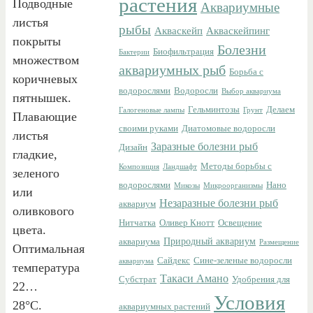
растения
Подводные
Аквариумные
листья
рыбы
Акваскейп
Акваскейпинг
покрыты
Болезни
Биофильтрация
Бактерии
множеством
аквариумных рыб
Борьба с
коричневых
водорослями
Водоросли
Выбор аквариума
пятнышек.
Гельминтозы
Делаем
Галогеновые лампы
Грунт
Плавающие
своими руками
Диатомовые водоросли
листья
Заразные болезни рыб
Дизайн
гладкие,
Методы борьбы с
Композиция
Ландшафт
зеленого
водорослями
Нано
Микозы
Микроорганизмы
или
Незаразные болезни рыб
аквариум
оливкового
Нитчатка
Оливер Кнотт
Освещение
цвета.
Природный аквариум
аквариума
Размещение
Оптимальная
Сайдекс
Сине-зеленые водоросли
аквариума
температура
Такаси Амано
Субстрат
Удобрения для
22…
Условия
28°С.
аквариумных растений