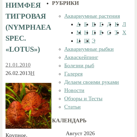
РУБРИКИ
НИМФЕЯ
ТИГРОВАЯ
Аквариумные растения
А
Б
В
Г
Д
К
Л
(NYMPHAEA
М
Н
П
Р
С
Т
Х
SPEC.
Ц
Щ
Э
«LOTUS»)
Аквариумные рыбки
Акваскейпинг
21.01.2010
Болезни рыб
26.02.2013
Н
Галерея
Делаем своими руками
Новости
Обзоры и Тесты
Статьи
КАЛЕНДАРЬ
Август 2026
Крупное,