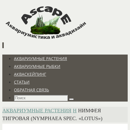
Перейти
к
содержимому
Перейти
АКВАРИУМНЫЕ РАСТЕНИЯ
к
АКВАРИУМНЫЕ РЫБКИ
содержимому
АКВАСКЕЙПИНГ
СТАТЬИ
ОБРАТНАЯ СВЯЗЬ
Что
Поиск
искать:
ГЛАВНАЯ
АКВАРИУМНЫЕ РАСТЕНИЯ
Н
НИМФЕЯ
ТИГРОВАЯ (NYMPHAEA SPEC. «LOTUS»)