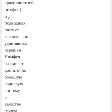
краснолистной
нимфеи)
и у
подводных
листьев
значительно
удлиняются
черешки.
Нимфея
развивает
достаточно
большую
корневую
систему,
в
качестве
грунта