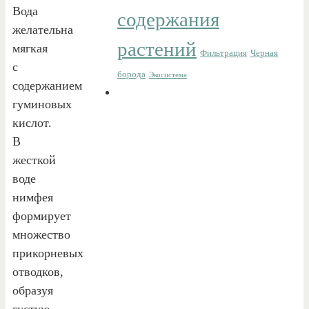
Вода
содержания
желательна
растений
мягкая
Фильтрация
Черная
с
борода
Экосистема
содержанием
гуминовых
кислот.
В
жесткой
воде
нимфея
формирует
множество
прикорневых
отводков,
образуя
густую