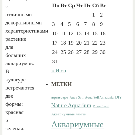
Пн
Вт
Ср
Чт
Пт
Сб
Вс
с
отличными
1
2
декоративными
3
4
5
6
7
8
9
характеристиками
10
11
12
13
14
15
16
растение
17
18
19
20
21
22
23
для
24
25
26
27
28
29
30
больших
31
аквариумов.
« Июн
В
культуре
МЕТКИ
встречаются
две
aquascape
DIY
Aqua Soil
Aqua Soil Amazonia
формы:
Nature Aquarium
Power Sand
красная
Аквариумные лампы
и
Аквариумные
зеленая.