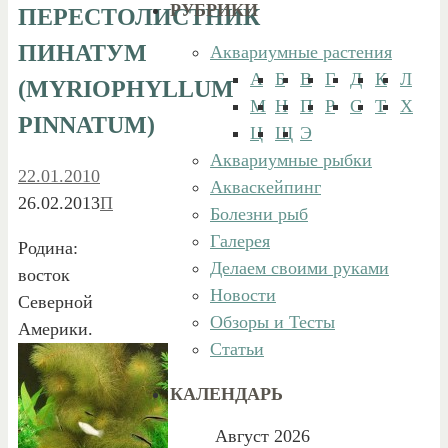
РУБРИКИ
ПЕРЕСТОЛИСТНИК
ПИНАТУМ
Аквариумные растения
А
Б
В
Г
Д
К
Л
(MYRIOPHYLLUM
М
Н
П
Р
С
Т
Х
PINNATUM)
Ц
Щ
Э
Аквариумные рыбки
22.01.2010
Акваскейпинг
26.02.2013
П
Болезни рыб
Галерея
Родина:
Делаем своими руками
восток
Новости
Cеверной
Обзоры и Тесты
Америки.
Статьи
КАЛЕНДАРЬ
Август 2026