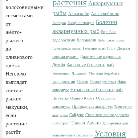
растения
Аквариумные
волосовидными
рыбы
Акваскейп
Акваскейпинг
сегментами
Болезни
от
Биофильтрация
Бактерии
аквариумных рыб
жёлто-
Борьба с
рыжего
водорослями
Водоросли
Выбор аквариума
до
Гельминтозы
Делаем
Галогеновые лампы
Грунт
оливкового
своими руками
Диатомовые водоросли
Заразные болезни рыб
цвета.
Дизайн
Неплохо
Методы борьбы с
Композиция
Ландшафт
выглядят
водорослями
Нано
Микозы
Микроорганизмы
Незаразные болезни рыб
светло-
аквариум
рыжие
Нитчатка
Оливер Кнотт
Освещение
макушки,
Природный аквариум
аквариума
Размещение
если
Сайдекс
Сине-зеленые водоросли
аквариума
Такаси Амано
растение
Субстрат
Удобрения для
Условия
растёт
аквариумных растений