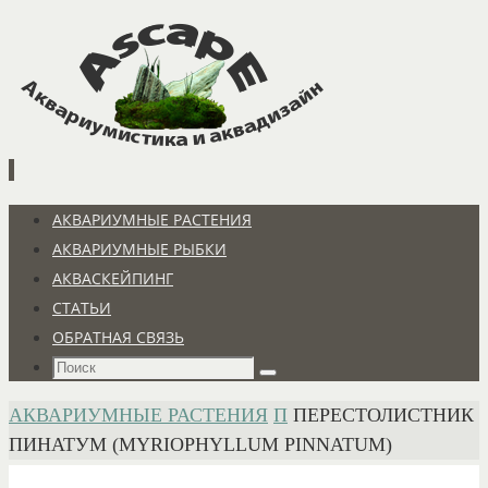
Перейти
к
содержимому
Перейти
АКВАРИУМНЫЕ РАСТЕНИЯ
к
АКВАРИУМНЫЕ РЫБКИ
содержимому
АКВАСКЕЙПИНГ
СТАТЬИ
ОБРАТНАЯ СВЯЗЬ
Что
Поиск
искать:
ГЛАВНАЯ
АКВАРИУМНЫЕ РАСТЕНИЯ
П
ПЕРЕСТОЛИСТНИК
ПИНАТУМ (MYRIOPHYLLUM PINNATUM)