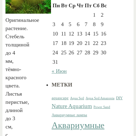
Пн
Вт
Ср
Чт
Пт
Сб
Вс
1
2
Оригинальное
3
4
5
6
7
8
9
растение.
10
11
12
13
14
15
16
Стебель
17
18
19
20
21
22
23
толщиной
24
25
26
27
28
29
30
до 4
мм,
31
тёмно-
« Июн
красного
МЕТКИ
цвета.
Листья
aquascape
DIY
Aqua Soil
Aqua Soil Amazonia
перистые,
Nature Aquarium
Power Sand
длиной
Аквариумные лампы
до 3
Аквариумные
см,
с