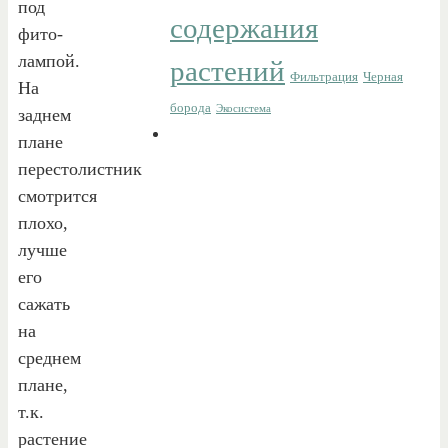
под
содержания
фито-
лампой.
растений
Фильтрация
Черная
На
борода
Экосистема
заднем
плане
перестолистник
смотрится
плохо,
лучше
его
сажать
на
среднем
плане,
т.к.
растение