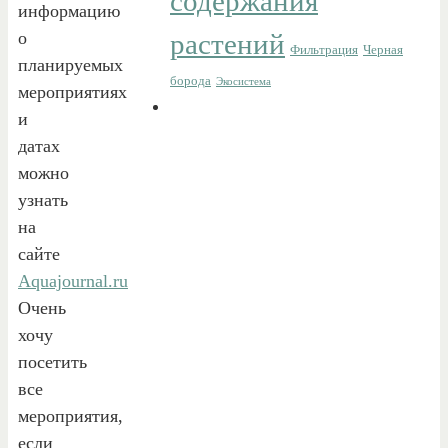
содержания
информацию
о
растений
Фильтрация
Черная
планируемых
борода
Экосистема
мероприятиях
и
датах
можно
узнать
на
сайте
Aquajournal.ru
Очень
хочу
посетить
все
мероприятия,
если