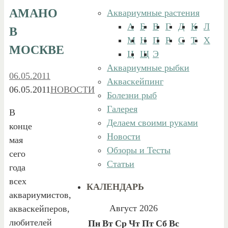
АМАНО
Аквариумные растения
А
Б
В
Г
Д
К
Л
В
М
Н
П
Р
С
Т
Х
МОСКВЕ
Ц
Щ
Э
Аквариумные рыбки
06.05.2011
Акваскейпинг
06.05.2011
НОВОСТИ
Болезни рыб
Галерея
В
Делаем своими руками
конце
Новости
мая
Обзоры и Тесты
сего
Статьи
года
всех
КАЛЕНДАРЬ
аквариумистов,
Август 2026
акваскейперов,
любителей
Пн
Вт
Ср
Чт
Пт
Сб
Вс