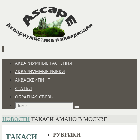
Перейти
к
содержимому
Перейти
АКВАРИУМНЫЕ РАСТЕНИЯ
к
АКВАРИУМНЫЕ РЫБКИ
содержимому
АКВАСКЕЙПИНГ
СТАТЬИ
ОБРАТНАЯ СВЯЗЬ
Что
Поиск
искать:
ГЛАВНАЯ
НОВОСТИ
ТАКАСИ АМАНО В МОСКВЕ
РУБРИКИ
ТАКАСИ