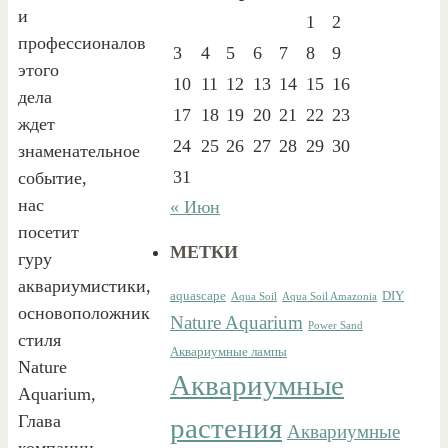
и
1
2
профессионалов
3
4
5
6
7
8
9
этого
10
11
12
13
14
15
16
дела
17
18
19
20
21
22
23
ждет
24
25
26
27
28
29
30
знаменательное
31
событие,
нас
« Июн
посетит
МЕТКИ
гуру
аквариумистики,
aquascape
DIY
Aqua Soil
Aqua Soil Amazonia
основоположник
Nature Aquarium
Power Sand
стиля
Аквариумные лампы
Nature
Аквариумные
Aquarium,
Глава
растения
Аквариумные
компании