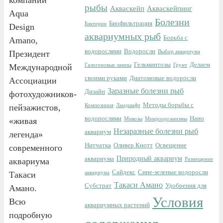
рыбы
Акваскейп
Акваскейпинг
Aqua
Болезни
Биофильтрация
Бактерии
Design
аквариумных рыб
Борьба с
Amano,
водорослями
Водоросли
Президент
Выбор аквариума
Гельминтозы
Делаем
Международной
Галогеновые лампы
Грунт
своими руками
Диатомовые водоросли
Ассоциации
Заразные болезни рыб
Дизайн
фотохудожников-
Методы борьбы с
пейзажистов,
Композиция
Ландшафт
водорослями
Нано
«живая
Микозы
Микроорганизмы
Незаразные болезни рыб
аквариум
легенда»
Нитчатка
Оливер Кнотт
Освещение
современного
Природный аквариум
аквариума
аквариума
Размещение
Сайдекс
Сине-зеленые водоросли
Такаси
аквариума
Такаси Амано
Субстрат
Удобрения для
Амано.
Условия
Всю
аквариумных растений
подробную