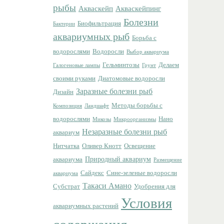
рыбы
Акваскейп
Акваскейпинг
Болезни
Биофильтрация
Бактерии
аквариумных рыб
Борьба с
водорослями
Водоросли
Выбор аквариума
Гельминтозы
Делаем
Галогеновые лампы
Грунт
своими руками
Диатомовые водоросли
Заразные болезни рыб
Дизайн
Методы борьбы с
Композиция
Ландшафт
водорослями
Нано
Микозы
Микроорганизмы
Незаразные болезни рыб
аквариум
Нитчатка
Оливер Кнотт
Освещение
Природный аквариум
аквариума
Размещение
Сайдекс
Сине-зеленые водоросли
аквариума
Такаси Амано
Субстрат
Удобрения для
Условия
аквариумных растений