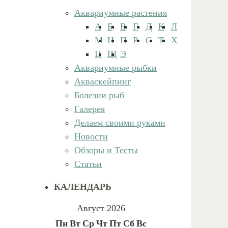
Аквариумные растения
А
Б
В
Г
Д
К
Л
М
Н
П
Р
С
Т
Х
Ц
Щ
Э
Аквариумные рыбки
Акваскейпинг
Болезни рыб
Галерея
Делаем своими руками
Новости
Обзоры и Тесты
Статьи
КАЛЕНДАРЬ
Август 2026
Пн
Вт
Ср
Чт
Пт
Сб
Вс