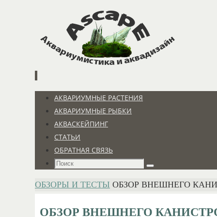
Перейти
к
содержимому
Перейти
АКВАРИУМНЫЕ РАСТЕНИЯ
к
АКВАРИУМНЫЕ РЫБКИ
содержимому
АКВАСКЕЙПИНГ
СТАТЬИ
ОБРАТНАЯ СВЯЗЬ
Что
Поиск
искать:
ГЛАВНАЯ
ОБЗОРЫ И ТЕСТЫ
ОБЗОР ВНЕШНЕГО КАНИ
ОБЗОР ВНЕШНЕГО КАНИСТРО