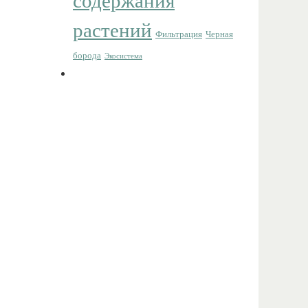
содержания
растений
Фильтрация
Черная
борода
Экосистема