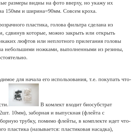
ные размеры видны на фото вверху, но укажу их
на 150мм и ширина=90мм. Совсем кроха.
озрачного пластика, голова фильтра сделана из
ки, сдвинув которые, можно закрыть или открыть
икаких люфтов или неплотного прилегания головы
ена небольшими ножками, выполненными из резины,
стоятельно.
димое для начала его использования, т.е. покупать что-
сти.
В комлект входит биосубстрат
2шт. 10мм), заборная и выпускная (флейта с
заборную трубку, помимо флейты, в комплекте идет что-
о пластика (называется: пластиковая насадка),