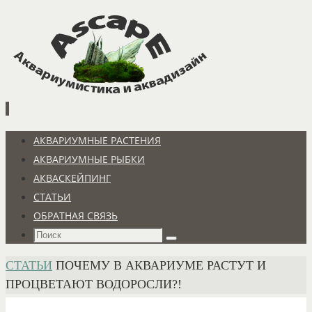
Перейти
к
содержимому
Перейти
АКВАРИУМНЫЕ РАСТЕНИЯ
к
АКВАРИУМНЫЕ РЫБКИ
содержимому
АКВАСКЕЙПИНГ
СТАТЬИ
ОБРАТНАЯ СВЯЗЬ
Что
Поиск
искать:
ГЛАВНАЯ
СТАТЬИ
ПОЧЕМУ В АКВАРИУМЕ РАСТУТ И
ПРОЦВЕТАЮТ ВОДОРОСЛИ?!