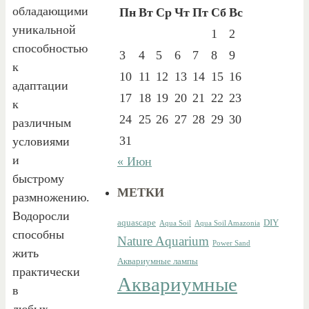
обладающими
Пн
Вт
Ср
Чт
Пт
Сб
Вс
уникальной
1
2
способностью
3
4
5
6
7
8
9
к
10
11
12
13
14
15
16
адаптации
17
18
19
20
21
22
23
к
24
25
26
27
28
29
30
различным
31
условиями
и
« Июн
быстрому
МЕТКИ
размножению.
Водоросли
aquascape
DIY
Aqua Soil
Aqua Soil Amazonia
способны
Nature Aquarium
Power Sand
жить
Аквариумные лампы
практически
Аквариумные
в
любых