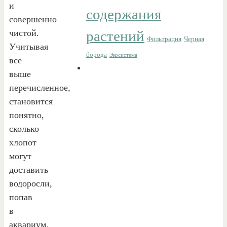
и
содержания
совершенно
чистой.
растений
Фильтрация
Черная
Учитывая
борода
Экосистема
все
выше
перечисленное,
становится
понятно,
сколько
хлопот
могут
доставить
водоросли,
попав
в
аквариум.