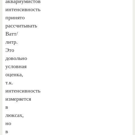
аквариумистов
интенсивность
принято
рассчитывать
Ватт/
литр.
Это
довольно
условная
оценка,
т.к.
интенсивность
измеряется
в
люксах,
но
в