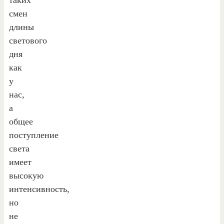
смен
длины
светового
дня
как
у
нас,
а
общее
поступление
света
имеет
высокую
интенсивность,
но
не