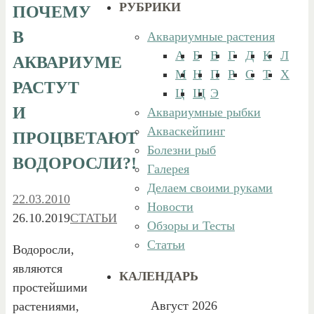
РУБРИКИ
ПОЧЕМУ
В
Аквариумные растения
А
Б
В
Г
Д
К
Л
АКВАРИУМЕ
М
Н
П
Р
С
Т
Х
РАСТУТ
Ц
Щ
Э
И
Аквариумные рыбки
Акваскейпинг
ПРОЦВЕТАЮТ
Болезни рыб
ВОДОРОСЛИ?!
Галерея
Делаем своими руками
22.03.2010
Новости
26.10.2019
СТАТЬИ
Обзоры и Тесты
Статьи
Водоросли,
являются
КАЛЕНДАРЬ
простейшими
Август 2026
растениями,