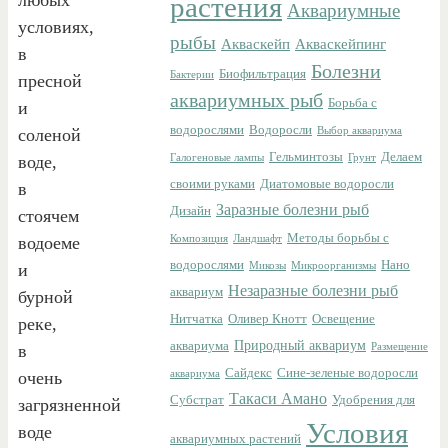
растения
Аквариумные
условиях,
рыбы
Акваскейп
Акваскейпинг
в
Болезни
Биофильтрация
Бактерии
пресной
аквариумных рыб
Борьба с
и
водорослями
Водоросли
соленой
Выбор аквариума
Гельминтозы
Делаем
воде,
Галогеновые лампы
Грунт
своими руками
Диатомовые водоросли
в
Заразные болезни рыб
Дизайн
стоячем
Методы борьбы с
водоеме
Композиция
Ландшафт
водорослями
Нано
и
Микозы
Микроорганизмы
Незаразные болезни рыб
аквариум
бурной
Нитчатка
Оливер Кнотт
Освещение
реке,
Природный аквариум
аквариума
в
Размещение
Сайдекс
Сине-зеленые водоросли
очень
аквариума
Такаси Амано
Субстрат
Удобрения для
загрязненной
Условия
воде
аквариумных растений