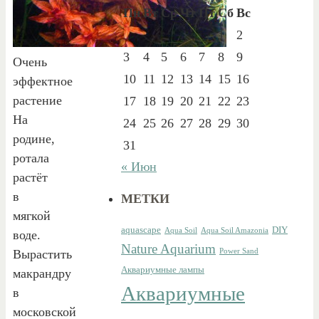
Пн
Вт
Ср
Чт
Пт
Сб
Вс
1
2
3
4
5
6
7
8
9
Очень
10
11
12
13
14
15
16
эффектное
растение
17
18
19
20
21
22
23
На
24
25
26
27
28
29
30
родине,
31
ротала
« Июн
растёт
в
МЕТКИ
мягкой
aquascape
DIY
Aqua Soil
Aqua Soil Amazonia
воде.
Nature Aquarium
Вырастить
Power Sand
Аквариумные лампы
макрандру
Аквариумные
в
московской