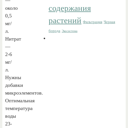
—
содержания
около
0,5
растений
Фильтрация
Черная
мг/
л.
борода
Экосистема
Нитрат
—
2-6
мг/
л.
Нужны
добавки
микроэлементов.
Оптимальная
температура
воды
23-