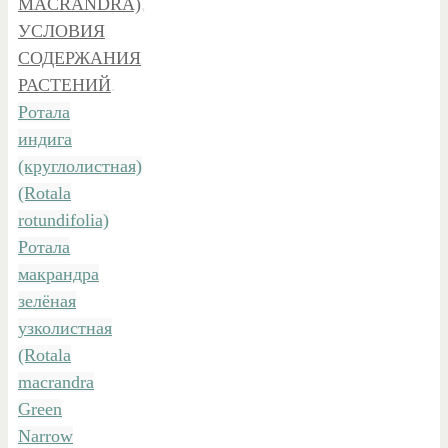
MACRANDRA)
,
УСЛОВИЯ
СОДЕРЖАНИЯ
РАСТЕНИЙ
.
Ротала
индига
(круглолистная)
(Rotala
rotundifolia)
Ротала
макрандра
зелёная
узколистная
(Rotala
macrandra
Green
Narrow