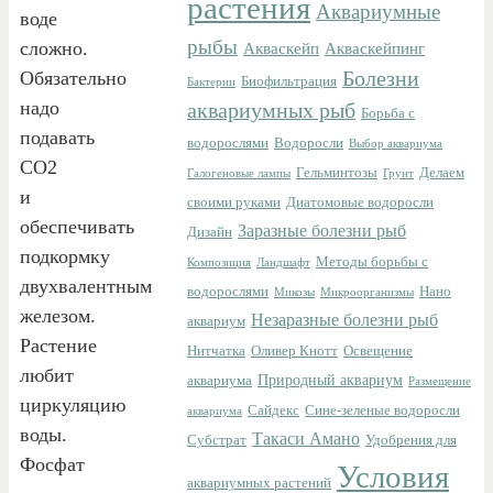
растения
Аквариумные
воде
рыбы
сложно.
Акваскейп
Акваскейпинг
Болезни
Обязательно
Биофильтрация
Бактерии
надо
аквариумных рыб
Борьба с
подавать
водорослями
Водоросли
Выбор аквариума
СО2
Гельминтозы
Делаем
Галогеновые лампы
Грунт
и
своими руками
Диатомовые водоросли
обеспечивать
Заразные болезни рыб
Дизайн
подкормку
Методы борьбы с
Композиция
Ландшафт
двухвалентным
водорослями
Нано
Микозы
Микроорганизмы
железом.
Незаразные болезни рыб
аквариум
Растение
Нитчатка
Оливер Кнотт
Освещение
любит
Природный аквариум
аквариума
Размещение
циркуляцию
Сайдекс
Сине-зеленые водоросли
аквариума
воды.
Такаси Амано
Субстрат
Удобрения для
Фосфат
Условия
аквариумных растений