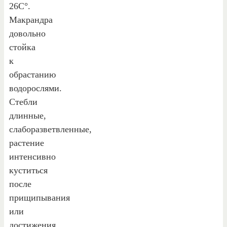
26С°.
Макрандра
довольно
стойка
к
обрастанию
водорослями.
Стебли
длинные,
слаборазветвленные,
растение
интенсивно
куститься
после
прищипывания
или
достижения