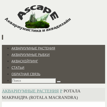
Перейти
к
содержимому
Перейти
АКВАРИУМНЫЕ РАСТЕНИЯ
к
АКВАРИУМНЫЕ РЫБКИ
содержимому
АКВАСКЕЙПИНГ
СТАТЬИ
ОБРАТНАЯ СВЯЗЬ
Что
Поиск
искать:
ГЛАВНАЯ
АКВАРИУМНЫЕ РАСТЕНИЯ
Р
РОТАЛА
МАКРАНДРА (ROTALA MACRANDRA)