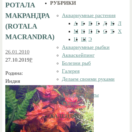
РУБРИКИ
РОТАЛА
МАКРАНДРА
Аквариумные растения
А
Б
В
Г
Д
К
Л
(ROTALA
М
Н
П
Р
С
Т
Х
MACRANDRA)
Ц
Щ
Э
Аквариумные рыбки
26.01.2010
Акваскейпинг
27.10.2019
Р
Болезни рыб
Галерея
Родина:
Делаем своими руками
Индия
Новости
Обзоры и Тесты
Статьи
КАЛЕНДАРЬ
Август 2026