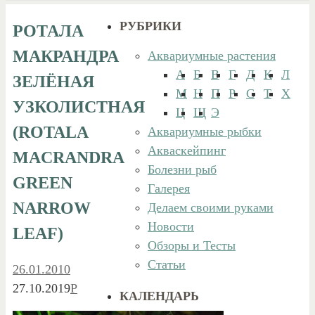
РУБРИКИ
РОТАЛА
МАКРАНДРА
Аквариумные растения
А
Б
В
Г
Д
К
Л
ЗЕЛЁНАЯ
М
Н
П
Р
С
Т
Х
УЗКОЛИСТНАЯ
Ц
Щ
Э
(ROTALA
Аквариумные рыбки
Акваскейпинг
MACRANDRA
Болезни рыб
GREEN
Галерея
NARROW
Делаем своими руками
Новости
LEAF)
Обзоры и Тесты
Статьи
26.01.2010
27.10.2019
Р
КАЛЕНДАРЬ