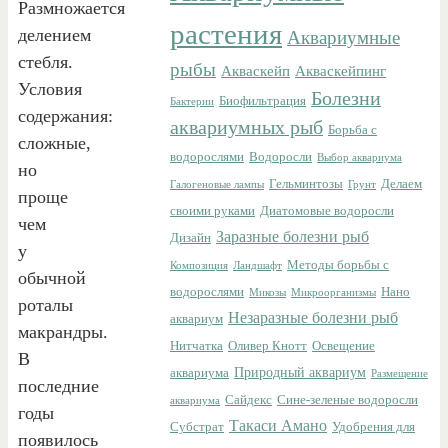
Размножается
растения
делением
Аквариумные
стебля.
рыбы
Акваскейп
Акваскейпинг
Условия
Болезни
Биофильтрация
Бактерии
содержания:
аквариумных рыб
Борьба с
сложные,
водорослями
Водоросли
Выбор аквариума
но
Гельминтозы
Делаем
Галогеновые лампы
Грунт
проще
своими руками
Диатомовые водоросли
чем
Заразные болезни рыб
Дизайн
у
Методы борьбы с
Композиция
Ландшафт
обычной
водорослями
Нано
Микозы
Микроорганизмы
роталы
Незаразные болезни рыб
аквариум
макрандры.
Нитчатка
Оливер Кнотт
Освещение
В
Природный аквариум
аквариума
Размещение
последние
Сайдекс
Сине-зеленые водоросли
аквариума
годы
Такаси Амано
Субстрат
Удобрения для
появилось