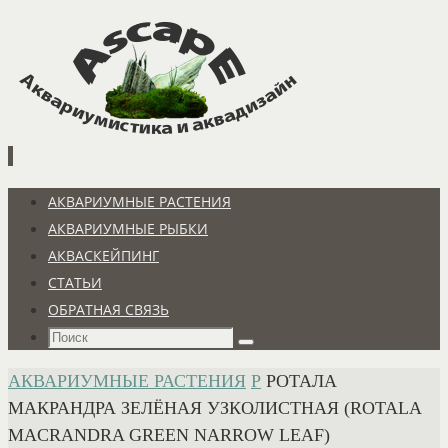
Перейти
к
содержимому
Перейти
АКВАРИУМНЫЕ РАСТЕНИЯ
к
АКВАРИУМНЫЕ РЫБКИ
содержимому
АКВАСКЕЙПИНГ
СТАТЬИ
ОБРАТНАЯ СВЯЗЬ
Что
Поиск
искать:
ГЛАВНАЯ
АКВАРИУМНЫЕ РАСТЕНИЯ
Р
РОТАЛА
МАКРАНДРА ЗЕЛЁНАЯ УЗКОЛИСТНАЯ (ROTALA
MACRANDRA GREEN NARROW LEAF)