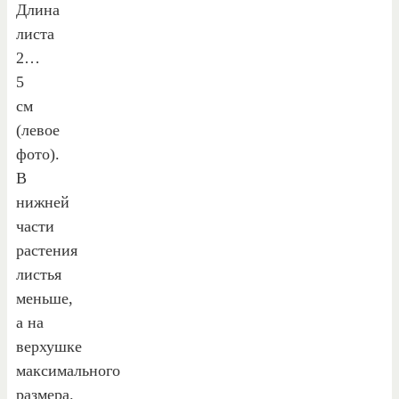
Длина
листа
2…
5
см
(левое
фото).
В
нижней
части
растения
листья
меньше,
а на
верхушке
максимального
размера.