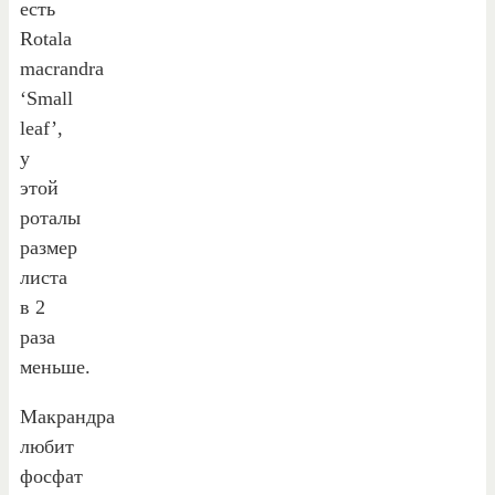
есть
Rotala
macrandra
‘Small
leaf’,
у
этой
роталы
размер
листа
в 2
раза
меньше.
Макрандра
любит
фосфат