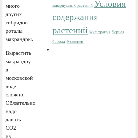
Условия
много
аквариумных растений
других
содержания
гибридов
растений
роталы
Фильтрация
Черная
макрандры.
борода
Экосистема
Вырастить
макрандру
в
московской
воде
сложно.
Обязательно
надо
давать
СО2
из